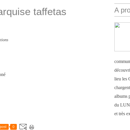
quise taffetas
A pr
tions
communi
découvri
lieu le
chargent 
albums 
du LUN
et très 
post
0