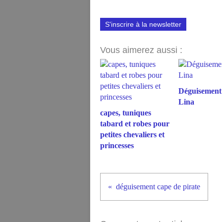
S'inscrire à la newsletter
Vous aimerez aussi :
Déguisement
Lina
capes, tuniques
tabard et robes pour
petites chevaliers et
princesses
déguisement cape de pirate