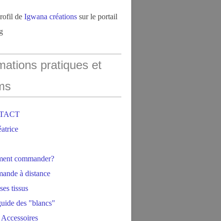
profil de
Igwana créations
sur le portail
g
mations pratiques et
ms
NTACT
éatrice
ment commander?
ande à distance
ses tissus
 guide des "blancs"
 Accessoires