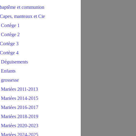
baptême et communion
Capes, manteaux et Cie
 Cortège 1
 Cortège 2
Cortège 3
Cortège 4
 Déguisements
 Enfants
 grossesse
 Mariées 2011-2013
 Mariées 2014-2015
 Mariées 2016-2017
 Mariées 2018-2019
 Mariées 2020-2023
 Mariées 2024-2025