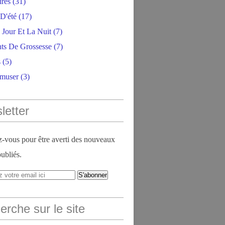
ires
(31)
D'été
(17)
 Jour Et La Nuit
(7)
ts De Grossesse
(7)
s
(5)
amuser
(3)
letter
vous pour être averti des nouveaux
publiés.
rche sur le site