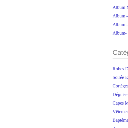
Album-M
Album - 
Album - 
Album- S
Caté
Robes D
Soirée E
Cortège
Déguise
Capes M
Vêtemen
Baptêm