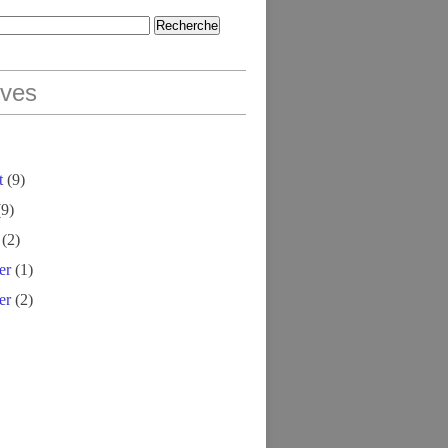
ives
t
(9)
9)
(2)
er
(1)
er
(2)