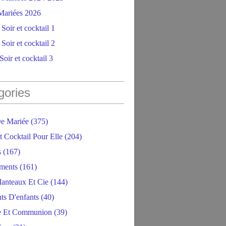
ariées 2026
Soir et cocktail 1
Soir et cocktail 2
oir et cocktail 3
gories
e Mariée
(375)
t Cocktail Pour Elle
(204)
s
(167)
ments
(161)
anteaux Et Cie
(144)
ts D'enfants
(40)
e Et Communion
(39)