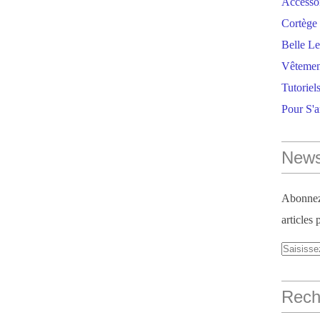
Accesso
Cortège 
Belle Le
Vêtemen
Tutoriel
Pour S'
News
Abonnez-
articles 
Reche