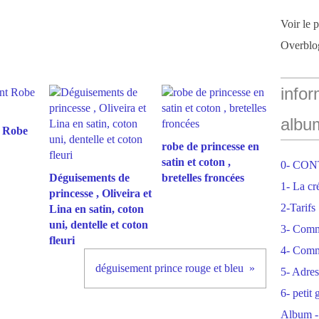
Voir le 
Overblo
infor
albu
 Robe
robe de princesse en
satin et coton ,
0- CO
Déguisements de
bretelles froncées
1- La cr
princesse , Oliveira et
2-Tarifs
Lina en satin, coton
uni, dentelle et coton
3- Com
fleuri
4- Comm
déguisement prince rouge et bleu
5- Adres
6- petit
Album -