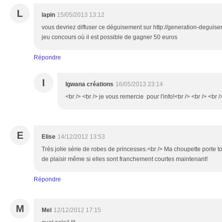
L
lapin
15/05/2013 13:12
vous devriez diffuser ce déguisement sur http://generation-deguis
jeu concours où il est possible de gagner 50 euros
Répondre
I
Igwana créations
16/05/2013 23:14
<br /> <br /> je vous remercie pour l'info!<br /> <br /> <br /
E
Elise
14/12/2012 13:53
Très jolie série de robes de princesses.<br /> Ma choupette porte t
de plaisir même si elles sont franchement courtes maintenant!
Répondre
M
Mel
12/12/2012 17:15