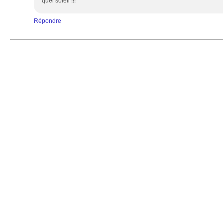
quel soleil !!!
Répondre