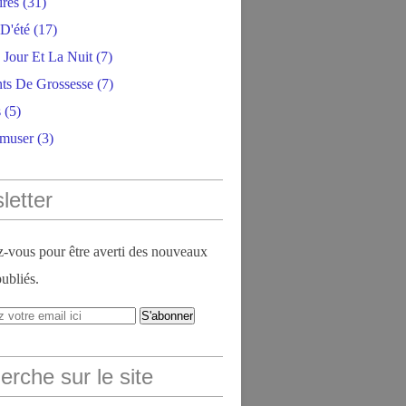
ires
(31)
D'été
(17)
 Jour Et La Nuit
(7)
ts De Grossesse
(7)
s
(5)
amuser
(3)
letter
vous pour être averti des nouveaux
publiés.
rche sur le site