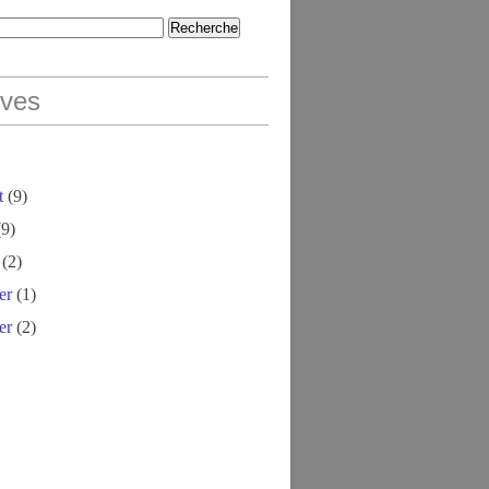
ives
t
(9)
9)
(2)
er
(1)
er
(2)