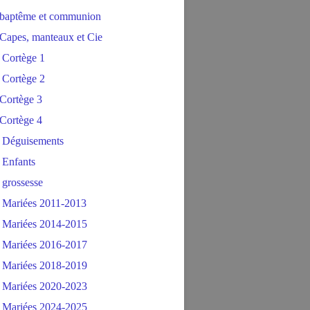
baptême et communion
Capes, manteaux et Cie
 Cortège 1
 Cortège 2
Cortège 3
Cortège 4
 Déguisements
 Enfants
 grossesse
 Mariées 2011-2013
 Mariées 2014-2015
 Mariées 2016-2017
 Mariées 2018-2019
 Mariées 2020-2023
 Mariées 2024-2025