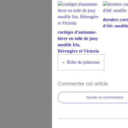
derniers cort
d'été: modèl
cortèges d'automne-
hiver en toile de jouy
modèle Iris,
Bérengère et Victoria
Robe de princesse
Commenter cet article
Ajouter un commentaire