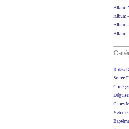
Album-M
Album - 
Album - 
Album- S
Caté
Robes D
Soirée E
Cortège
Déguise
Capes M
Vêtemen
Baptêm