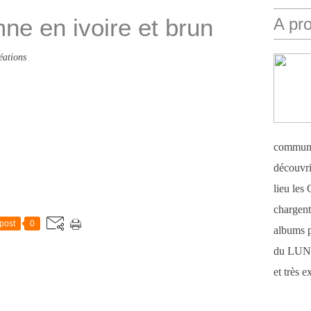
ne en ivoire et brun
A pr
éations
communi
découvri
lieu le
chargent 
post
0
albums 
du LUN
et très 