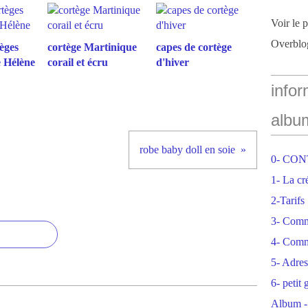
Voir le 
Overblo
èges
cortège Martinique
capes de cortège
e Hélène
corail et écru
d'hiver
infor
albu
robe baby doll en soie
0- CO
1- La cr
2-Tarifs
3- Com
4- Comm
5- Adres
6- petit
Album -