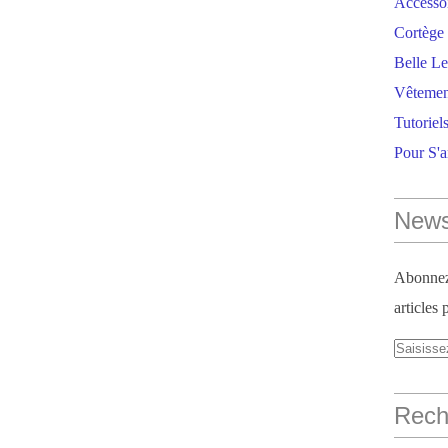
Accesso
Cortège 
Belle Le
Vêtemen
Tutoriel
Pour S'
News
Abonnez-
articles 
Reche