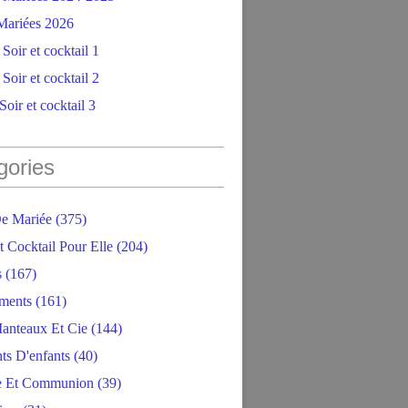
ariées 2026
Soir et cocktail 1
Soir et cocktail 2
oir et cocktail 3
gories
e Mariée
(375)
t Cocktail Pour Elle
(204)
s
(167)
ments
(161)
anteaux Et Cie
(144)
ts D'enfants
(40)
e Et Communion
(39)