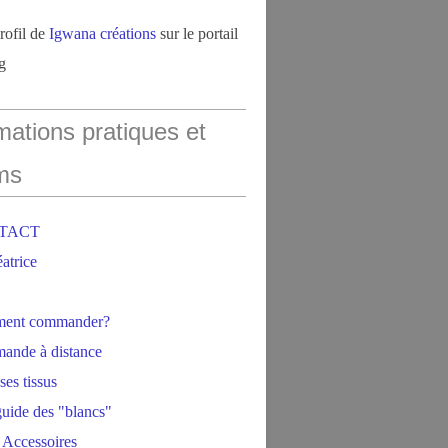
profil de
Igwana créations
sur le portail
g
mations pratiques et
ms
NTACT
éatrice
ment commander?
ande à distance
ses tissus
 guide des "blancs"
 Accessoires