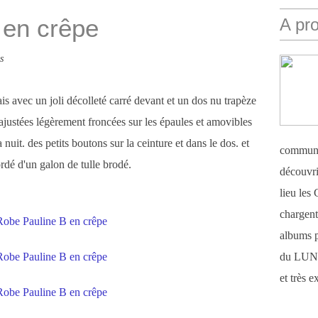
 en crêpe
A pr
s
s avec un joli décolleté carré devant et un dos nu trapèze
ustées légèrement froncées sur les épaules et amovibles
nuit. des petits boutons sur la ceinture et dans le dos. et
communi
ordé d'un galon de tulle brodé.
découvri
lieu le
chargent 
albums 
du LUN
et très 