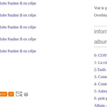
Voir le 
Overblo
infor
albu
0- CO
1- La cr
2-Tarifs
3- Com
4- Comm
5- Adres
post
0
6- petit
Album -