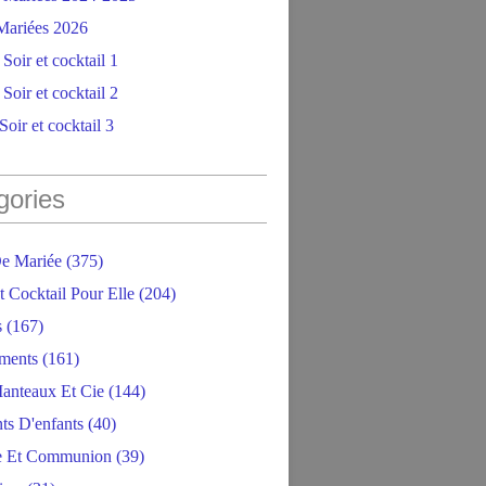
ariées 2026
Soir et cocktail 1
Soir et cocktail 2
oir et cocktail 3
gories
e Mariée
(375)
t Cocktail Pour Elle
(204)
s
(167)
ments
(161)
anteaux Et Cie
(144)
ts D'enfants
(40)
e Et Communion
(39)