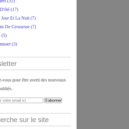
ires
(31)
D'été
(17)
 Jour Et La Nuit
(7)
ts De Grossesse
(7)
s
(5)
amuser
(3)
letter
vous pour être averti des nouveaux
publiés.
rche sur le site