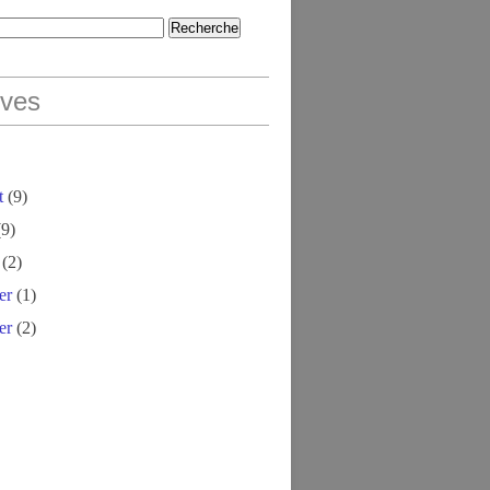
ives
t
(9)
9)
(2)
er
(1)
er
(2)