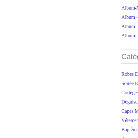
Album-M
Album - 
Album - 
Album- S
Caté
Robes D
Soirée E
Cortège
Déguise
Capes M
Vêtemen
Baptêm