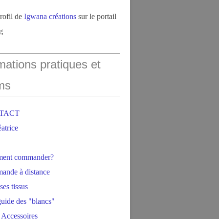
profil de
Igwana créations
sur le portail
g
mations pratiques et
ms
NTACT
éatrice
ment commander?
ande à distance
ses tissus
 guide des "blancs"
 Accessoires