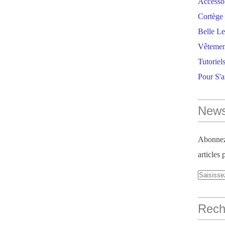
Accesso
Cortège 
Belle Le
Vêtemen
Tutoriel
Pour S'
News
Abonnez-
articles 
Reche