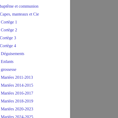
baptême et communion
Capes, manteaux et Cie
 Cortège 1
 Cortège 2
Cortège 3
Cortège 4
 Déguisements
 Enfants
 grossesse
 Mariées 2011-2013
 Mariées 2014-2015
 Mariées 2016-2017
 Mariées 2018-2019
 Mariées 2020-2023
 Mariées 2024-2025