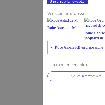
S'inscrire à la newsletter
Vous aimerez aussi :
Robe Astrid de M
Robe Gabriel
jacquard de 
Robe Amélie RB en crêpe satiné
Commenter cet article
Ajouter un commentaire