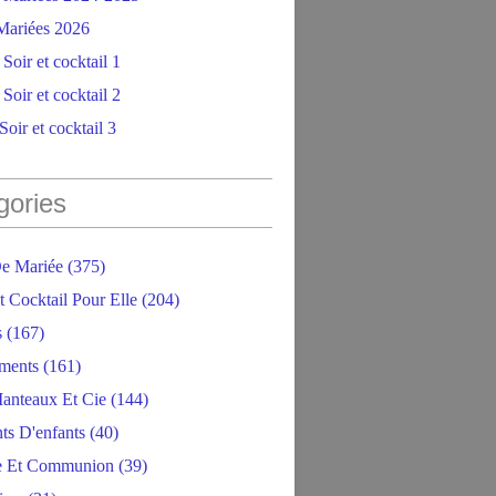
ariées 2026
Soir et cocktail 1
Soir et cocktail 2
oir et cocktail 3
gories
e Mariée
(375)
t Cocktail Pour Elle
(204)
s
(167)
ments
(161)
anteaux Et Cie
(144)
ts D'enfants
(40)
e Et Communion
(39)