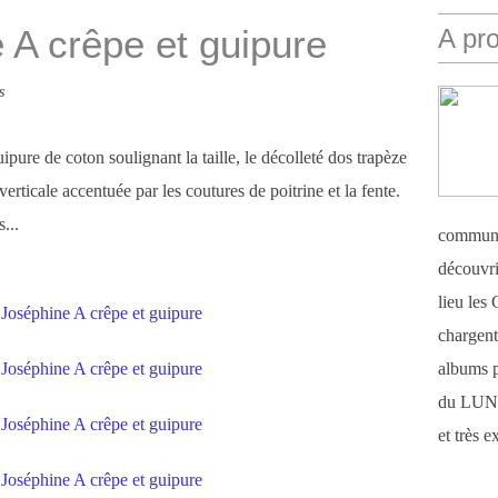
A crêpe et guipure
A pr
s
ipure de coton soulignant la taille, le décolleté dos trapèze
erticale accentuée par les coutures de poitrine et la fente.
...
communi
découvri
lieu le
chargent 
albums 
du LUN
et très 