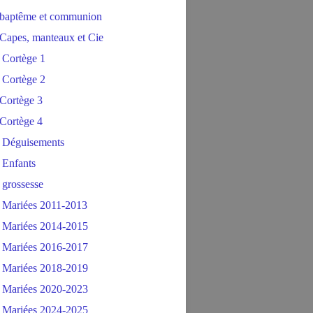
baptême et communion
Capes, manteaux et Cie
 Cortège 1
 Cortège 2
Cortège 3
Cortège 4
 Déguisements
 Enfants
 grossesse
 Mariées 2011-2013
 Mariées 2014-2015
 Mariées 2016-2017
 Mariées 2018-2019
 Mariées 2020-2023
 Mariées 2024-2025