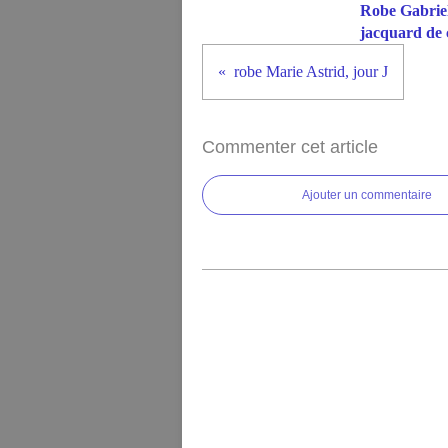
Robe Gabriel
jacquard de 
robe Marie Astrid, jour J
Commenter cet article
Ajouter un commentaire