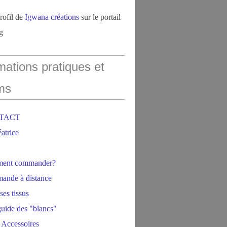
profil de
Igwana créations
sur le portail
g
mations pratiques et
ms
NTACT
éatrice
ment commander?
ande à distance
ses tissus
 guide des "blancs"
 Accessoires