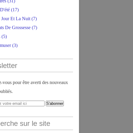
ires
(31)
D'été
(17)
 Jour Et La Nuit
(7)
ts De Grossesse
(7)
s
(5)
amuser
(3)
letter
vous pour être averti des nouveaux
publiés.
rche sur le site