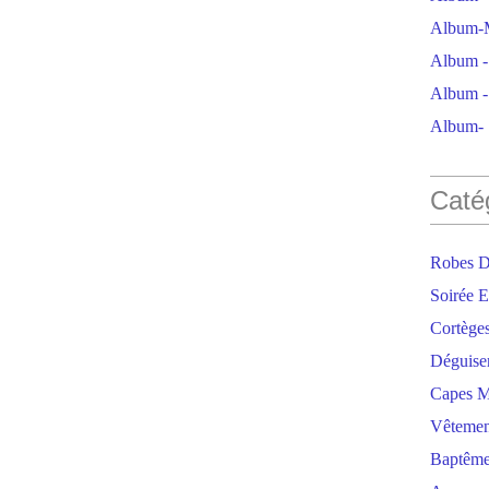
Album-M
Album - 
Album - 
Album- S
Caté
Robes D
Soirée E
Cortège
Déguise
Capes M
Vêtemen
Baptêm