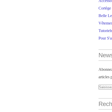
Accesso
Cortège 
Belle Le
Vêtemen
Tutoriel
Pour S'
News
Abonnez-
articles 
Reche