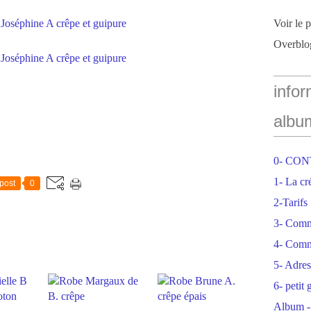
Voir le 
Overblo
infor
albu
0- CO
1- La cr
post
0
2-Tarifs
3- Com
4- Comm
5- Adres
6- petit
Album -