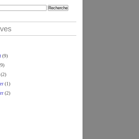
ives
t
(9)
9)
(2)
er
(1)
er
(2)