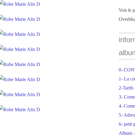
Voir le 
Overblo
infor
albu
0- CO
1- La cr
2-Tarifs
3- Com
4- Comm
5- Adres
6- petit
Album -