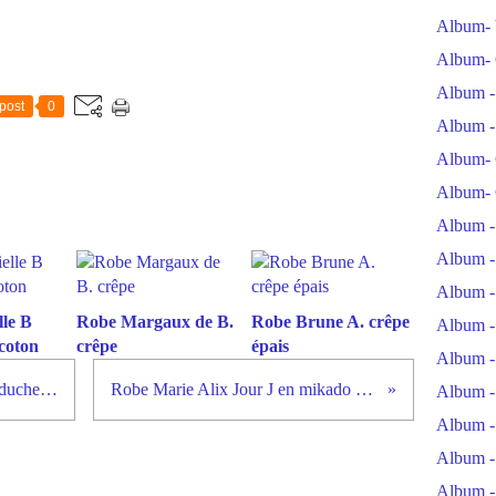
Album- 
Album- 
Album -
post
0
Album -
Album- 
Album- 
Album -
Album -
Album -
le B
Robe Margaux de B.
Robe Brune A. crêpe
Album -
coton
crêpe
épais
Album -
Ensemble veste pantalon en satin duchesse rouge Armelle
Robe Marie Alix Jour J en mikado souple et dentelle
Album -
Album -
Album -
Album -