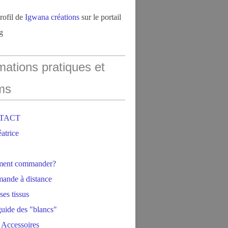
profil de
Igwana créations
sur le portail
g
mations pratiques et
ms
NTACT
éatrice
ment commander?
ande à distance
ses tissus
 guide des "blancs"
 Accessoires