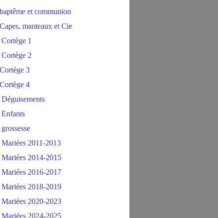
baptême et communion
Capes, manteaux et Cie
 Cortège 1
 Cortège 2
Cortège 3
Cortège 4
 Déguisements
 Enfants
 grossesse
 Mariées 2011-2013
 Mariées 2014-2015
 Mariées 2016-2017
 Mariées 2018-2019
 Mariées 2020-2023
 Mariées 2024-2025