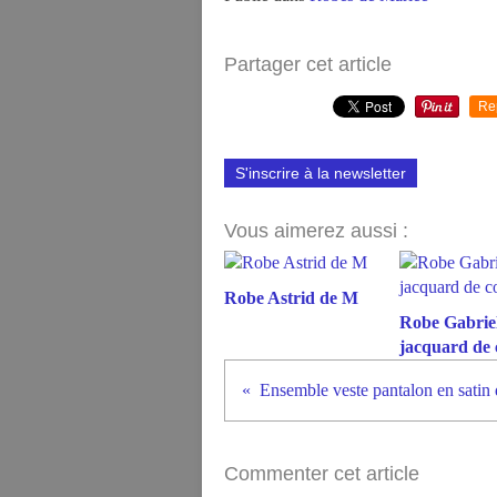
Partager cet article
Re
S'inscrire à la newsletter
Vous aimerez aussi :
Robe Astrid de M
Robe Gabriel
jacquard de 
Commenter cet article