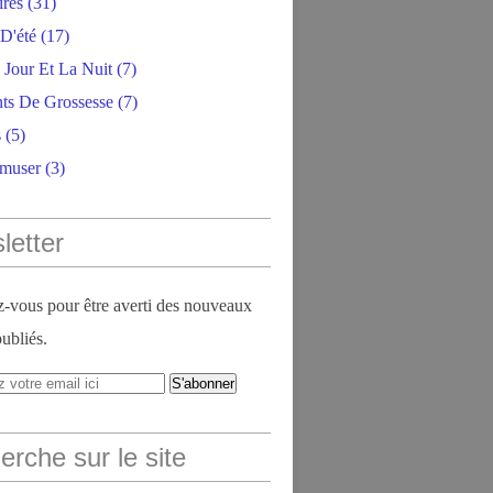
ires
(31)
D'été
(17)
 Jour Et La Nuit
(7)
ts De Grossesse
(7)
s
(5)
amuser
(3)
letter
vous pour être averti des nouveaux
publiés.
rche sur le site