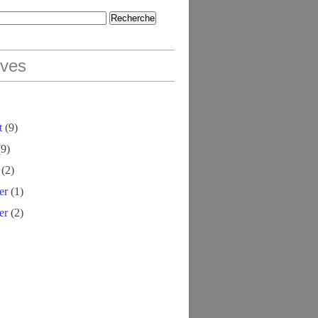
ives
t
(9)
9)
(2)
er
(1)
er
(2)