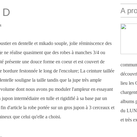
x D
A pr
s
ustier en dentelle et mikado souple, jolie réminiscence des
je ne réalise quasiment que des robes à manches 3/4 ou
usté présente une douce forme en coeur et est couvert de
communi
e bordure festonnée le long de l'encolure; La ceinture taillée
découvri
entelle souligne la taille tandis que la jupe très ample
lieu le
u volume dont nous avons pu moduler l'ampleur en essayant
chargent 
 jupon intermédiaire en tulle et rigidifié à sa base par un
albums 
in d'article la robe portée sur un gros jupon à 3 cerceaux et
du LUN
neux que celui qu'elle a choisi.
et très 