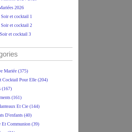
ariées 2026
Soir et cocktail 1
Soir et cocktail 2
oir et cocktail 3
gories
e Mariée
(375)
t Cocktail Pour Elle
(204)
s
(167)
ments
(161)
anteaux Et Cie
(144)
ts D'enfants
(40)
e Et Communion
(39)