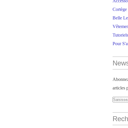
Accesso
Cortège 
Belle Le
Vêtemen
Tutoriel
Pour S'
News
Abonnez-
articles 
Reche