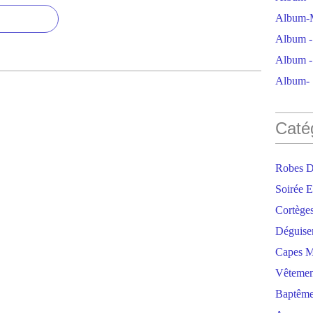
Album-M
Album - 
Album - 
Album- S
Caté
Robes D
Soirée E
Cortège
Déguise
Capes M
Vêtemen
Baptêm