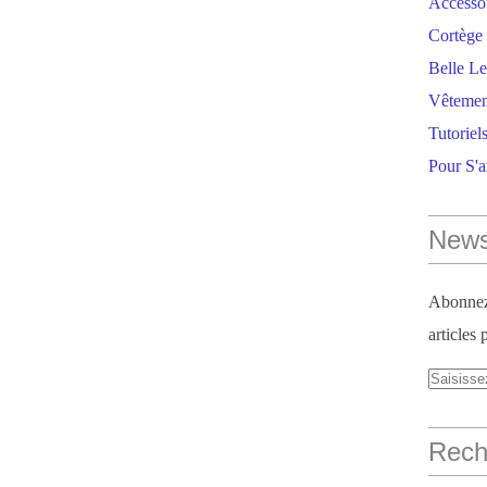
Accesso
Cortège 
Belle Le
Vêtemen
Tutoriel
Pour S'
News
Abonnez-
articles 
Reche