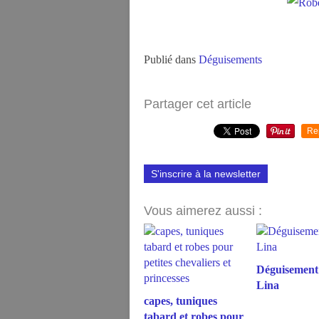
Publié dans
Déguisements
Partager cet article
Re
S'inscrire à la newsletter
Vous aimerez aussi :
Déguisement
Lina
capes, tuniques
tabard et robes pour