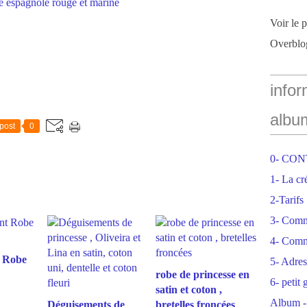
Voir le 
Overblo
infor
albu
post
0
0- CO
1- La cr
2-Tarifs
3- Com
4- Comm
 Robe
5- Adres
robe de princesse en
6- petit
satin et coton ,
Album -
Déguisements de
bretelles froncées