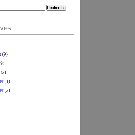
ives
t
(9)
9)
(2)
er
(1)
er
(2)