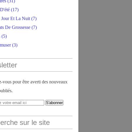
ires
(31)
D'été
(17)
 Jour Et La Nuit
(7)
ts De Grossesse
(7)
s
(5)
amuser
(3)
letter
vous pour être averti des nouveaux
publiés.
rche sur le site