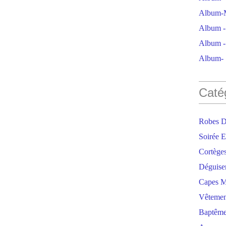
Album-M
Album - 
Album - 
Album- S
Caté
Robes D
Soirée E
Cortège
Déguise
Capes M
Vêtemen
Baptêm