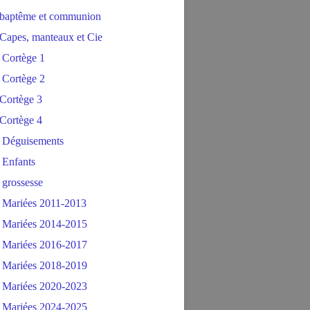
baptême et communion
Capes, manteaux et Cie
 Cortège 1
 Cortège 2
Cortège 3
Cortège 4
 Déguisements
 Enfants
 grossesse
 Mariées 2011-2013
 Mariées 2014-2015
 Mariées 2016-2017
 Mariées 2018-2019
 Mariées 2020-2023
 Mariées 2024-2025