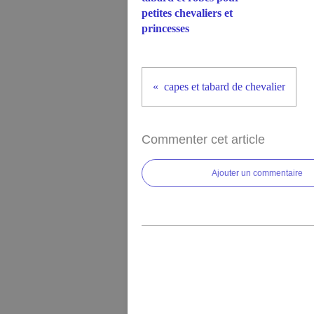
petites chevaliers et
princesses
capes et tabard de chevalier
Commenter cet article
Ajouter un commentaire