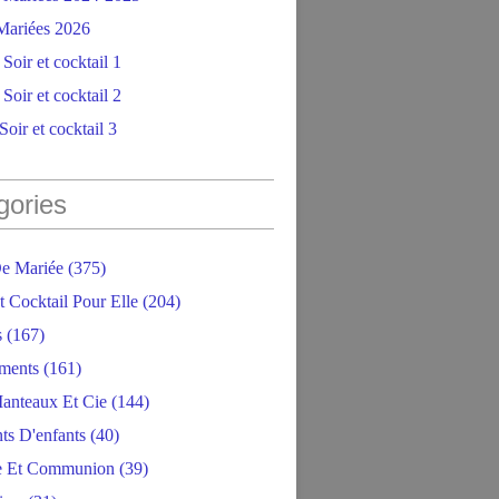
ariées 2026
Soir et cocktail 1
Soir et cocktail 2
oir et cocktail 3
gories
e Mariée
(375)
t Cocktail Pour Elle
(204)
s
(167)
ments
(161)
anteaux Et Cie
(144)
ts D'enfants
(40)
e Et Communion
(39)