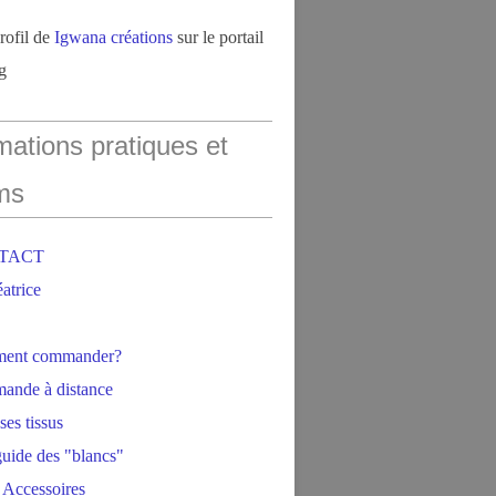
profil de
Igwana créations
sur le portail
g
mations pratiques et
ms
NTACT
éatrice
ment commander?
ande à distance
ses tissus
 guide des "blancs"
 Accessoires