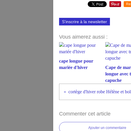
Re
S'inscrire à la newsletter
Vous aimerez aussi :
cape longue pour
mariée d'hiver
Cape de mar
longue avec t
capuche
Commenter cet article
Ajouter un commentaire