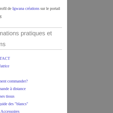
profil de
Igwana créations
sur le portail
g
mations pratiques et
ms
NTACT
éatrice
ment commander?
ande à distance
ses tissus
 guide des "blancs"
 Accessoires