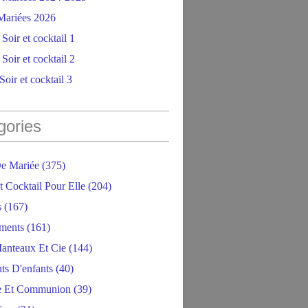
ariées 2026
Soir et cocktail 1
Soir et cocktail 2
oir et cocktail 3
gories
e Mariée
(375)
t Cocktail Pour Elle
(204)
s
(167)
ments
(161)
anteaux Et Cie
(144)
ts D'enfants
(40)
e Et Communion
(39)