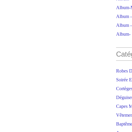
Album-M
Album - 
Album - 
Album- S
Caté
Robes D
Soirée E
Cortège
Déguise
Capes M
Vêtemen
Baptêm