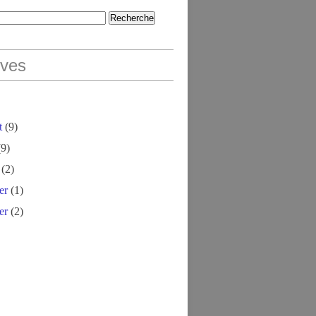
ives
t
(9)
9)
(2)
er
(1)
er
(2)