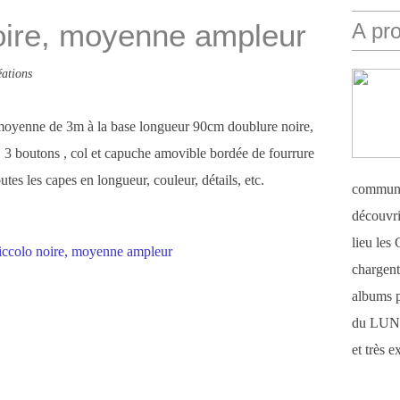
oire, moyenne ampleur
A pr
ations
moyenne de 3m à la base longueur 90cm doublure noire,
és, 3 boutons , col et capuche amovible bordée de fourrure
tes les capes en longueur, couleur, détails, etc.
communi
découvri
lieu le
chargent 
albums 
du LUN
et très 