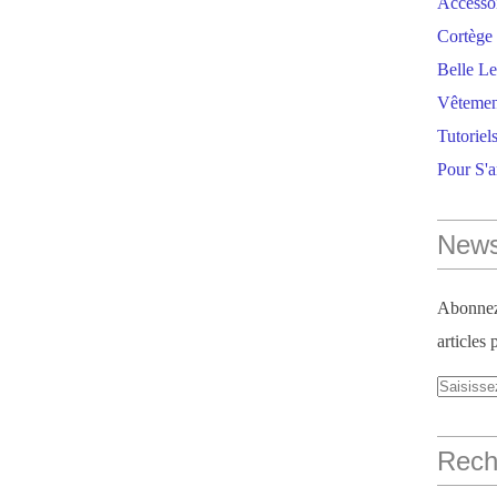
Accesso
Cortège 
Belle Le
Vêtemen
Tutoriel
Pour S'
News
Abonnez-
articles 
Reche