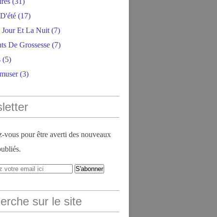
ires
(31)
D'été
(17)
 Jour Et La Nuit
(7)
ts De Grossesse
(7)
s
(5)
amuser
(3)
letter
vous pour être averti des nouveaux
publiés.
rche sur le site