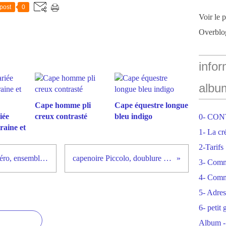
post
0
Voir le 
Overblo
infor
albu
Cape homme pli
Cape équestre longue
iée
creux contrasté
bleu indigo
0- CO
raine et
1- La cr
2-Tarifs
cortège d'hiver robe Hélène et boléro, ensemble garçon
capenoire Piccolo, doublure marine
3- Com
4- Comm
5- Adres
6- petit
Album -