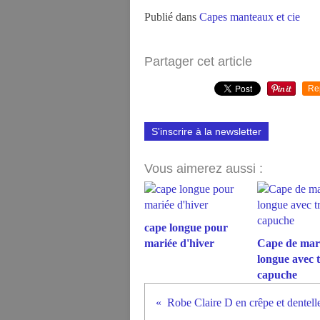
Publié dans
Capes manteaux et cie
Partager cet article
Re
S'inscrire à la newsletter
Vous aimerez aussi :
cape longue pour
mariée d'hiver
Cape de mar
longue avec t
capuche
Robe Claire D en crêpe et dentell