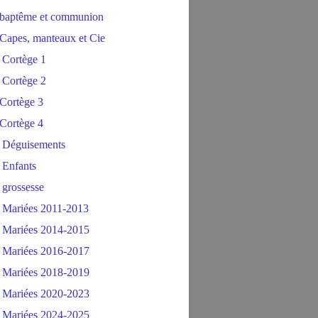
baptême et communion
Capes, manteaux et Cie
 Cortège 1
 Cortège 2
Cortège 3
Cortège 4
 Déguisements
 Enfants
 grossesse
 Mariées 2011-2013
 Mariées 2014-2015
 Mariées 2016-2017
 Mariées 2018-2019
 Mariées 2020-2023
 Mariées 2024-2025