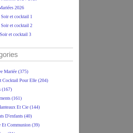
ariées 2026
Soir et cocktail 1
Soir et cocktail 2
oir et cocktail 3
gories
e Mariée
(375)
t Cocktail Pour Elle
(204)
s
(167)
ments
(161)
anteaux Et Cie
(144)
ts D'enfants
(40)
e Et Communion
(39)