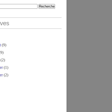
ives
t
(9)
9)
(2)
er
(1)
er
(2)