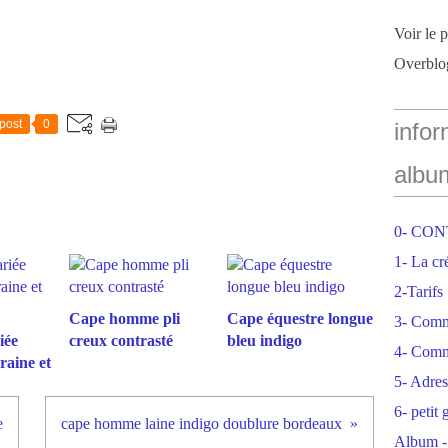
Voir le 
Overblo
post
0
infor
albu
0- CO
1- La cr
2-Tarifs
Cape homme pli
Cape équestre longue
3- Com
iée
creux contrasté
bleu indigo
4- Comm
raine et
5- Adres
6- petit
e
cape homme laine indigo doublure bordeaux
Album -