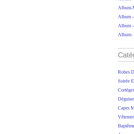
Album-M
Album - 
Album - 
Album- S
Caté
Robes D
Soirée E
Cortège
Déguise
Capes M
Vêtemen
Baptêm