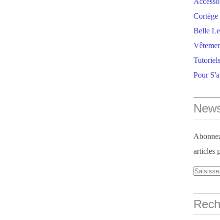
Accesso
Cortège 
Belle Le
Vêtemen
Tutoriel
Pour S'
News
Abonnez-
articles 
Reche