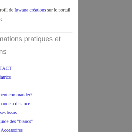
profil de
Igwana créations
sur le portail
g
mations pratiques et
ms
NTACT
éatrice
ment commander?
ande à distance
ses tissus
 guide des "blancs"
 Accessoires