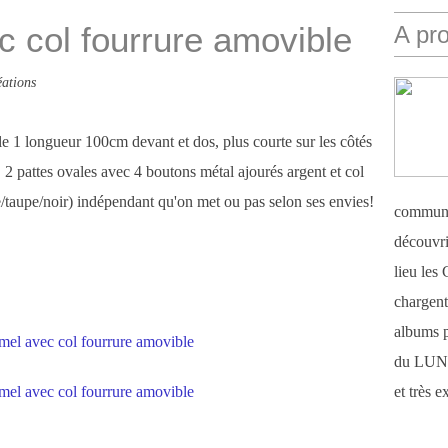
 col fourrure amovible
A pr
ations
 1 longueur 100cm devant et dos, plus courte sur les côtés
 2 pattes ovales avec 4 boutons métal ajourés argent et col
e/taupe/noir) indépendant qu'on met ou pas selon ses envies!
communi
découvri
lieu le
chargent 
albums 
du LUN
et très 