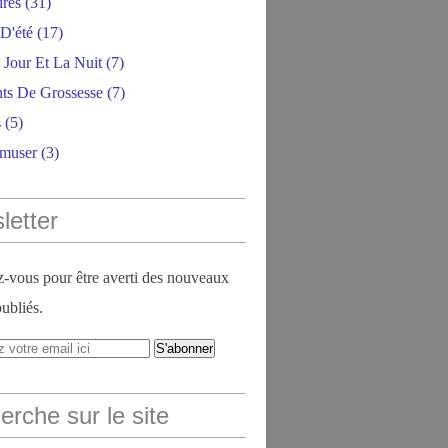
ires
(31)
D'été
(17)
 Jour Et La Nuit
(7)
ts De Grossesse
(7)
s
(5)
amuser
(3)
letter
vous pour être averti des nouveaux
publiés.
rche sur le site