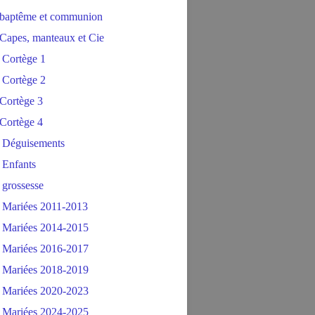
baptême et communion
Capes, manteaux et Cie
 Cortège 1
 Cortège 2
Cortège 3
Cortège 4
 Déguisements
 Enfants
 grossesse
 Mariées 2011-2013
 Mariées 2014-2015
 Mariées 2016-2017
 Mariées 2018-2019
 Mariées 2020-2023
 Mariées 2024-2025