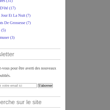
ires
(31)
D'été
(17)
 Jour Et La Nuit
(7)
ts De Grossesse
(7)
s
(5)
amuser
(3)
letter
vous pour être averti des nouveaux
publiés.
rche sur le site