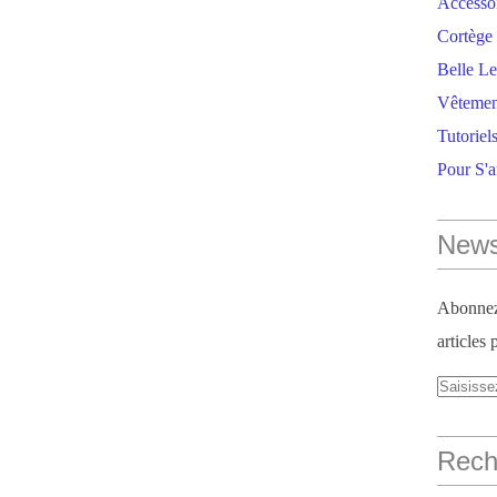
Accesso
Cortège 
Belle Le
Vêtemen
Tutoriel
Pour S'
News
Abonnez-
articles 
Reche