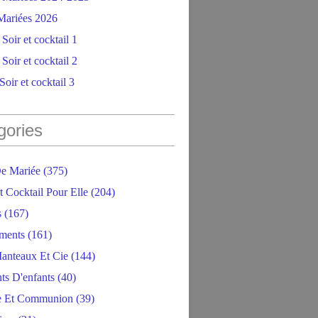
ariées 2026
Soir et cocktail 1
Soir et cocktail 2
oir et cocktail 3
gories
e Mariée
(375)
t Cocktail Pour Elle
(204)
s
(167)
ments
(161)
anteaux Et Cie
(144)
ts D'enfants
(40)
e Et Communion
(39)