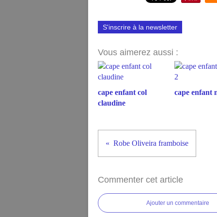
S'inscrire à la newsletter
Vous aimerez aussi :
cape enfant col
cape enfant 
claudine
Robe Oliveira framboise
Commenter cet article
Ajouter un commentaire