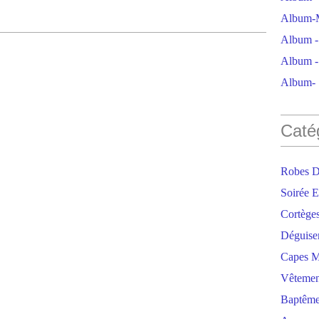
Album-M
Album - 
Album - 
Album- S
Caté
Robes D
Soirée E
Cortège
Déguise
Capes M
Vêtemen
Baptêm