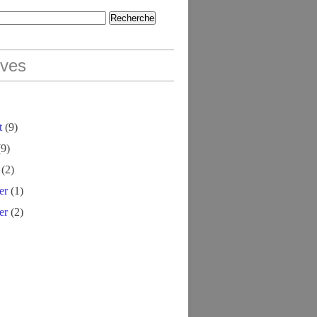
ives
t
(9)
9)
(2)
er
(1)
er
(2)