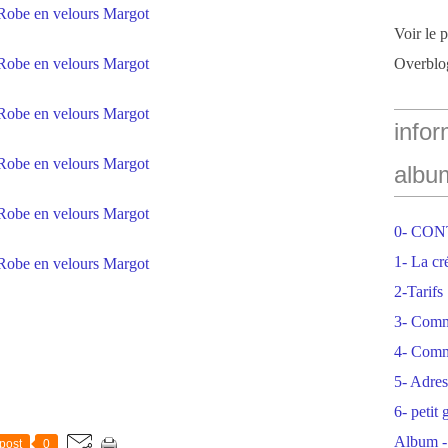
Voir le 
Overblo
infor
albu
0- CO
1- La cr
2-Tarifs
3- Com
4- Comm
5- Adres
6- petit
Album -
post
0