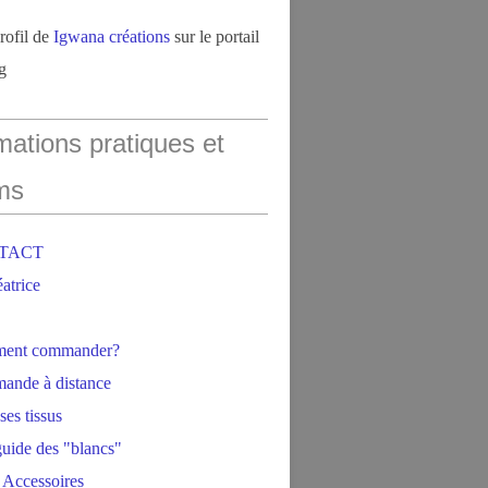
profil de
Igwana créations
sur le portail
g
mations pratiques et
ms
NTACT
éatrice
ment commander?
ande à distance
ses tissus
 guide des "blancs"
 Accessoires