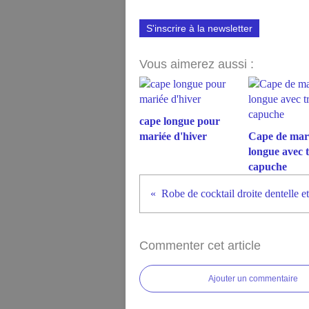
S'inscrire à la newsletter
Vous aimerez aussi :
cape longue pour
mariée d'hiver
Cape de mar
longue avec t
capuche
Commenter cet article
Ajouter un commentaire