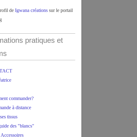
profil de
Igwana créations
sur le portail
g
mations pratiques et
ms
NTACT
éatrice
ment commander?
ande à distance
ses tissus
 guide des "blancs"
 Accessoires