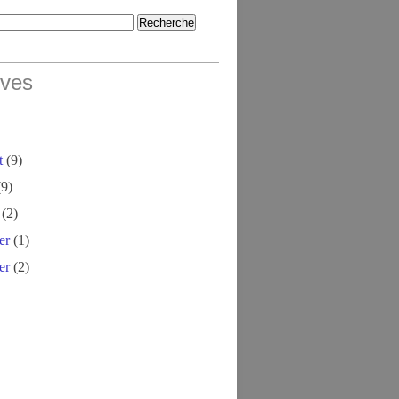
ives
t
(9)
9)
(2)
er
(1)
er
(2)