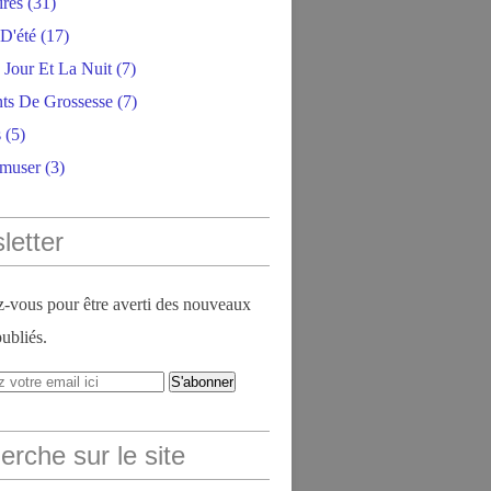
ires
(31)
D'été
(17)
 Jour Et La Nuit
(7)
ts De Grossesse
(7)
s
(5)
amuser
(3)
letter
vous pour être averti des nouveaux
publiés.
rche sur le site