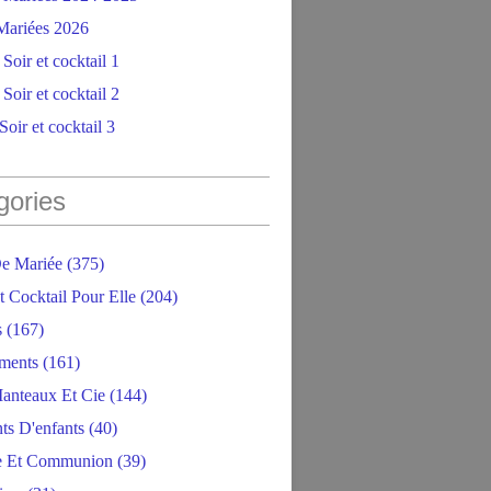
ariées 2026
Soir et cocktail 1
Soir et cocktail 2
oir et cocktail 3
gories
e Mariée
(375)
t Cocktail Pour Elle
(204)
s
(167)
ments
(161)
anteaux Et Cie
(144)
ts D'enfants
(40)
e Et Communion
(39)