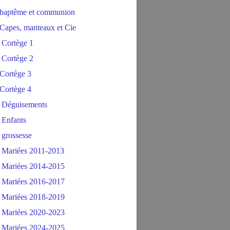
baptême et communion
Capes, manteaux et Cie
 Cortège 1
 Cortège 2
Cortège 3
Cortège 4
 Déguisements
 Enfants
 grossesse
 Mariées 2011-2013
 Mariées 2014-2015
 Mariées 2016-2017
 Mariées 2018-2019
 Mariées 2020-2023
 Mariées 2024-2025