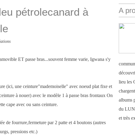
leu pétrolecanard à
A pr
le
ations
 amovible ET passe bras...souvent femme varie, Igwana s'y
communi
découvri
lieu le
re (ici, une ceinture"mademoiselle" avec noeud plat fixe et
chargent 
 ceinture à nouer) avec le modèle 1 à passe bras frontaux On
albums 
ette cape avec ou sans ceinture.
du LUN
et très 
e de fourrure,fermeture par 2 patte et 4 boutons (autres
rgs, pressions etc.)