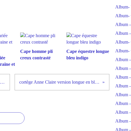
Album- 
Album- 
Album -
Album -
Album- 
Album- 
Cape homme pli
Cape équestre longue
iée
creux contrasté
bleu indigo
Album -
raine et
Album -
Album -
Robe de cocktail droite dentelle et étole kimono
cortège Anne Claire version longue en blanc et turquoise
Album -
Album -
Album -
Album -
Album -
Album -