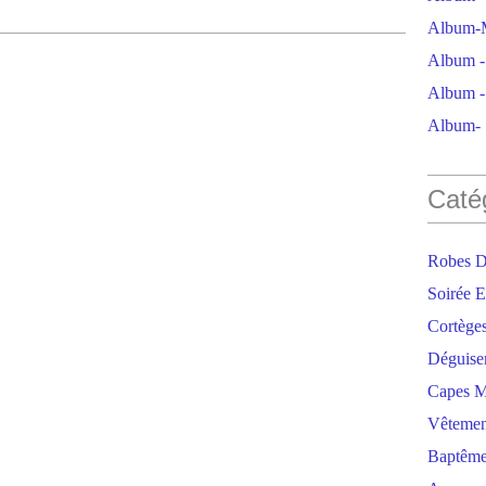
Album-M
Album - 
Album - 
Album- S
Caté
Robes D
Soirée E
Cortège
Déguise
Capes M
Vêtemen
Baptêm