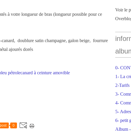
Voir le 
stés à votre longueur de bras (longueur possible pour ce
Overblo
infor
le-canard, doublure satin champagne, galon beige, fourrure
étal ajourés dorés
albu
0- CO
1- La cr
2-Tarifs
3- Com
4- Comm
5- Adres
6- petit
post
0
Album -