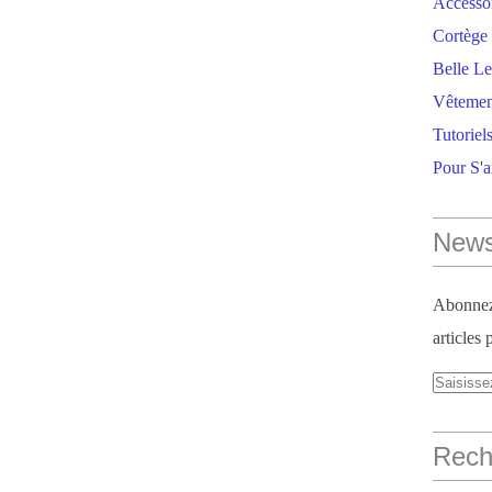
Accesso
Cortège 
Belle Le
Vêtemen
Tutoriel
Pour S'
News
Abonnez-
articles 
Reche