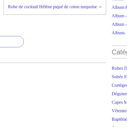
Robe de cocktail Hélène piqué de coton turquoise
Album-M
Album - 
Album - 
Album- S
Caté
Robes D
Soirée E
Cortège
Déguise
Capes M
Vêtemen
Baptêm