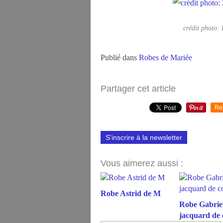
crédit photo: 
Publié dans
Robes de Mariée
Partager cet article
Re
S'inscrire à la newsletter
Vous aimerez aussi :
Robe Astrid de M
Robe Gabriel
jacquard de 