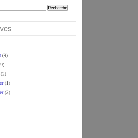
ives
t
(9)
9)
(2)
er
(1)
er
(2)