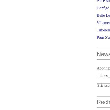
Accesso
Cortège 
Belle Le
Vêtemen
Tutoriel
Pour S'
News
Abonnez-
articles 
Reche