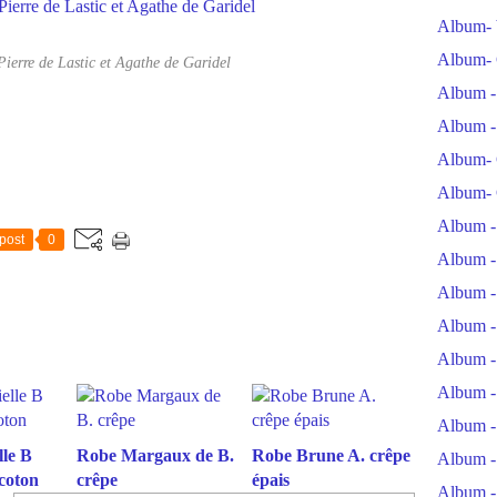
Album- 
Album- 
Pierre de Lastic et Agathe de Garidel
Album -
Album -
Album- 
Album- 
Album -
post
0
Album -
Album -
Album -
Album -
Album -
Album -
le B
Robe Margaux de B.
Robe Brune A. crêpe
Album -
coton
crêpe
épais
Album -