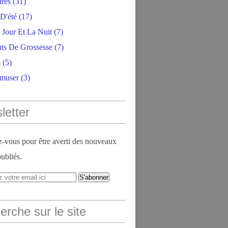
ires
(31)
D'été
(17)
 Jour Et La Nuit
(7)
ts De Grossesse
(7)
s
(5)
amuser
(3)
letter
vous pour être averti des nouveaux
publiés.
rche sur le site