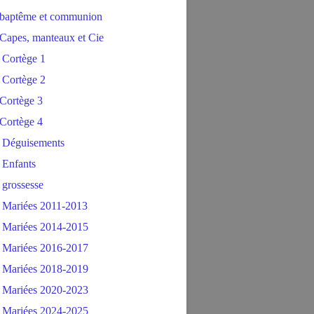
baptême et communion
Capes, manteaux et Cie
 Cortège 1
 Cortège 2
Cortège 3
Cortège 4
 Déguisements
 Enfants
 grossesse
 Mariées 2011-2013
 Mariées 2014-2015
 Mariées 2016-2017
 Mariées 2018-2019
 Mariées 2020-2023
 Mariées 2024-2025