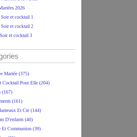
ariées 2026
Soir et cocktail 1
Soir et cocktail 2
oir et cocktail 3
gories
e Mariée
(375)
t Cocktail Pour Elle
(204)
s
(167)
ments
(161)
anteaux Et Cie
(144)
ts D'enfants
(40)
e Et Communion
(39)