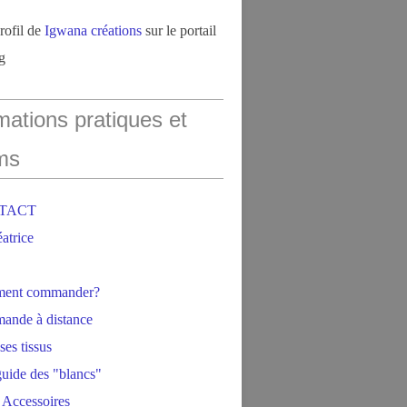
profil de
Igwana créations
sur le portail
g
mations pratiques et
ms
NTACT
éatrice
ment commander?
ande à distance
ses tissus
 guide des "blancs"
 Accessoires