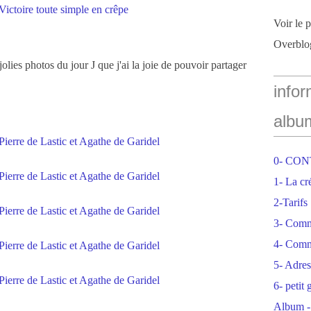
Voir le 
Overblo
jolies photos du jour J que j'ai la joie de pouvoir partager
infor
albu
0- CO
1- La cr
2-Tarifs
3- Com
4- Comm
5- Adres
6- petit
Album -