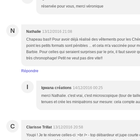
réservée pour vous, merci véronique
N
Nathalie
13/12/2016 21:08
Chapeau bas!! Pour avoir déjà réalisé des vêtements pour les Chéri
point les petits formats sont pénibles ... et cela m'a vaccinée pour
Barbie. Pour celles qui seraient surprises par le prix, il faut savoir 
très chronophage! Petit ne veut pas dire vite!!
Répondre
I
Igwana créations
14/12/2016 00:25
merci Nathalie. c'est vrai, c'est microscopique (tour de tail
tenues et crée les minipatrons sur mesure: cela compte aus
C
Clarisse Trillat
13/12/2016 20:58
Youpi ! Je te réserve celles-ci :<br /> - top débardeur et jupe courte 