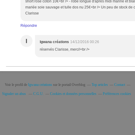
short rose coton 10€<br /> - robe longue d'après midi marine et bl
mariée soie sauvage et tulle dos nu 25€<br /> Un peu de stock de c
Clarisse
Répondre
I
Igwana créations
14/12/2016 00:26
réservés Clarisse, merci!<br />
Voir le profil de
Igwana créations
sur le portail Overblog
Top articles
Contact
Signaler un abus
C.G.U.
Cookies et données personnelles
Préférences cookies