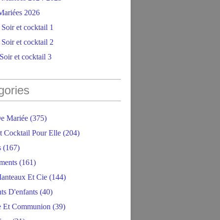
ariées 2026
Soir et cocktail 1
Soir et cocktail 2
oir et cocktail 3
gories
e Mariée
(375)
t Cocktail Pour Elle
(204)
s
(167)
ments
(161)
anteaux Et Cie
(144)
ts D'enfants
(40)
e Et Communion
(39)