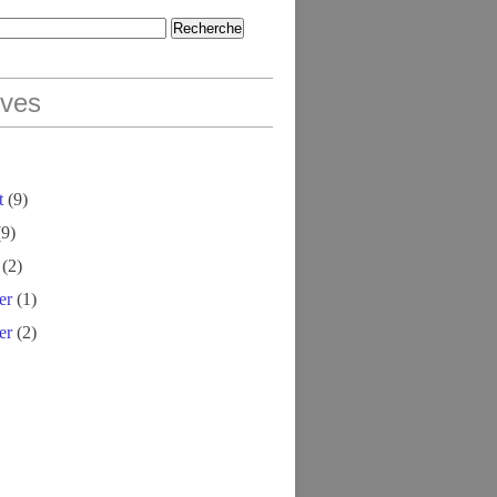
ives
t
(9)
9)
(2)
er
(1)
er
(2)