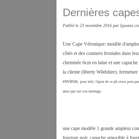
Dernières capes
Publié le
23 novembre 2016
par Igwana cré
Une Cape Véronique: modèle d'ample
côtés et des coutures frontales dans le
cheminée 6cm en laine et une capuche a
la cliente (liberty Wildshire). fermetu
environ.
pour info: l'ajout de ce pli creux peut pa
ainsi que sur son montage.
une cape modèle 1 grande ampleur cour
fourrure noir, capuche amovible à fourr