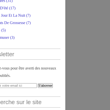
ires
(31)
D'été
(17)
 Jour Et La Nuit
(7)
ts De Grossesse
(7)
s
(5)
amuser
(3)
letter
vous pour être averti des nouveaux
publiés.
rche sur le site