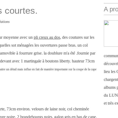
 courtes.
A pr
ations
ur moyenne avec un
pli creux au dos
, des coutures sur les
squelles sot ménagées les ouvertures passe bras. un col
movible à fourrure grise. la doublure m'a été .fournie par
communi
re devant avec 1 martingale à boutons liberty. hauteur 73cm
découvri
raitre un détail mais influe en fait de manière importante sur la coupe de la cape
lieu le
chargent 
albums 
du LUN
et très 
te, 73cm environ. velours de laine noir, col cheminée
ure noire, 2 brandebourgs noirs, galon gris en bas de cape,