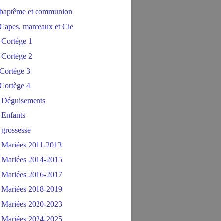
baptême et communion
Capes, manteaux et Cie
 Cortège 1
 Cortège 2
Cortège 3
Cortège 4
 Déguisements
 Enfants
 grossesse
 Mariées 2011-2013
 Mariées 2014-2015
 Mariées 2016-2017
 Mariées 2018-2019
 Mariées 2020-2023
 Mariées 2024-2025