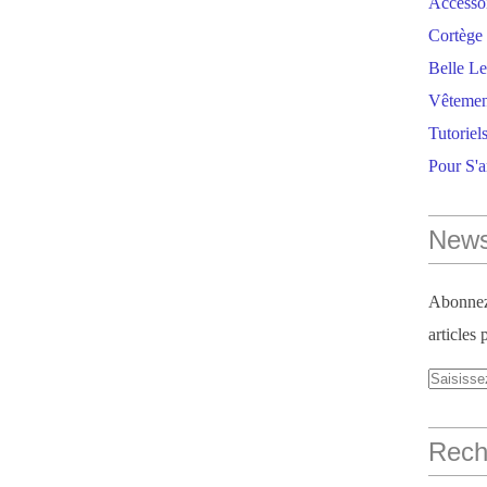
Accesso
Cortège 
Belle Le
Vêtemen
Tutoriel
Pour S'
News
Abonnez-
articles 
Reche