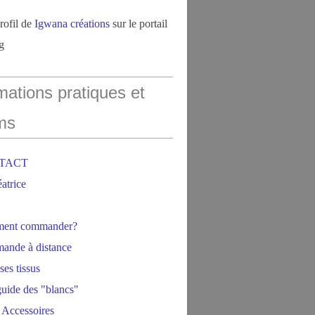
profil de
Igwana créations
sur le portail
g
mations pratiques et
ms
NTACT
éatrice
ment commander?
ande à distance
ses tissus
 guide des "blancs"
 Accessoires