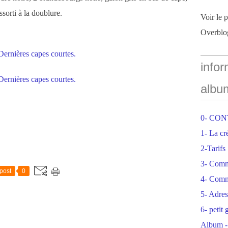
ssorti à la doublure.
Voir le 
Overblo
infor
albu
0- CO
1- La cr
2-Tarifs
3- Com
post
0
4- Comm
5- Adres
6- petit
Album -