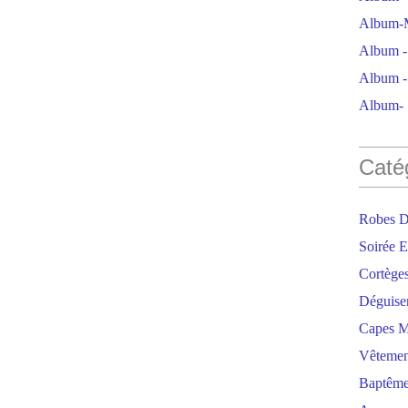
Album-M
Album - 
Album - 
Album- S
Caté
Robes D
Soirée E
Cortège
Déguise
Capes M
Vêtemen
Baptêm