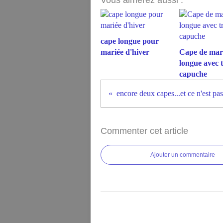
Vous aimerez aussi :
cape longue pour
mariée d'hiver
Cape de mar
longue avec t
capuche
encore deux capes...et ce n'est pas
Commenter cet article
Ajouter un commentaire