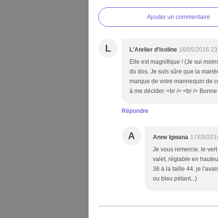
Ajouter un commentaire
L
L'Atelier d'Isoline
16/05/2016 23
Elle est magnifique ! (Je sui moins
du dos. Je suis sûre que la mariée 
marque de votre mannequin de cout
à me décider. <br /> <br /> Bonne f
Répondre
A
Anne Igwana
17/05/201
Je vous remercie. le ver
valet, réglable en hauteur
36 à la taille 44. je l'av
ou bleu pétant...)