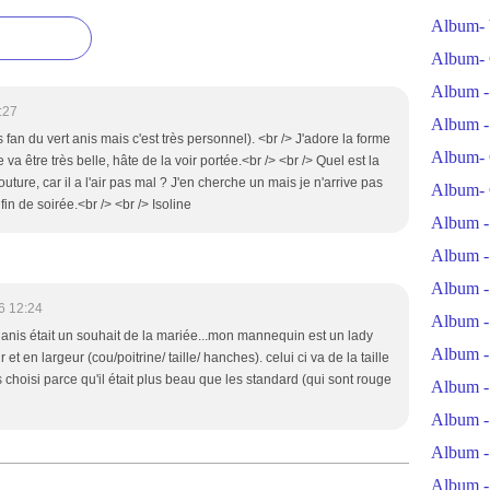
Album- 
Album- 
Album -
:27
Album -
 fan du vert anis mais c'est très personnel). <br /> J'adore la forme
Album- 
va être très belle, hâte de la voir portée.<br /> <br /> Quel est la
ure, car il a l'air pas mal ? J'en cherche un mais je n'arrive pas
Album- 
in de soirée.<br /> <br /> Isoline
Album -
Album -
Album -
6 12:24
Album -
t anis était un souhait de la mariée...mon mannequin est un lady
Album -
 et en largeur (cou/poitrine/ taille/ hanches). celui ci va de la taille
ais choisi parce qu'il était plus beau que les standard (qui sont rouge
Album -
Album -
Album -
Album -