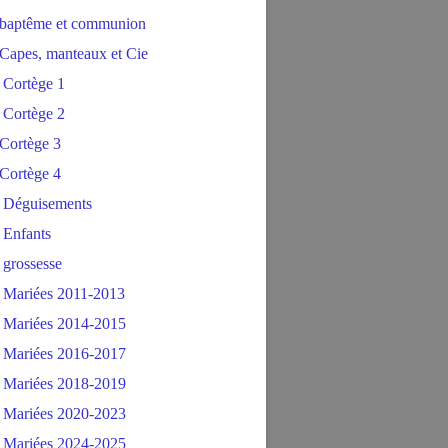
baptême et communion
Capes, manteaux et Cie
 Cortège 1
 Cortège 2
Cortège 3
Cortège 4
 Déguisements
 Enfants
 grossesse
 Mariées 2011-2013
 Mariées 2014-2015
 Mariées 2016-2017
 Mariées 2018-2019
 Mariées 2020-2023
 Mariées 2024-2025