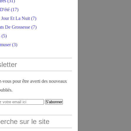
ires
(31)
D'été
(17)
 Jour Et La Nuit
(7)
ts De Grossesse
(7)
s
(5)
amuser
(3)
letter
vous pour être averti des nouveaux
publiés.
rche sur le site