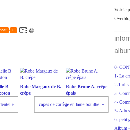
Voir le 
Overblo
post
0
infor
albu
0- CO
1- La cr
2-Tarifs
le B
Robe Margaux de B.
Robe Brune A. crêpe
coton
crêpe
épais
3- Com
4- Comm
dentelle
capes de cortège en laine bouillie
5- Adres
6- petit
Album -