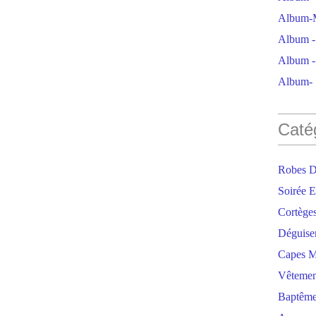
Album-M
Album - 
Album - 
Album- S
Caté
Robes D
Soirée E
Cortège
Déguise
Capes M
Vêtemen
Baptêm