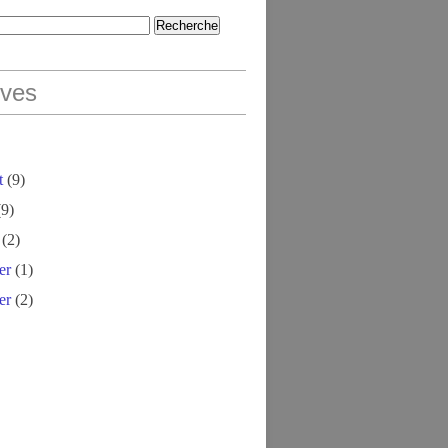
ives
t
(9)
9)
(2)
er
(1)
er
(2)