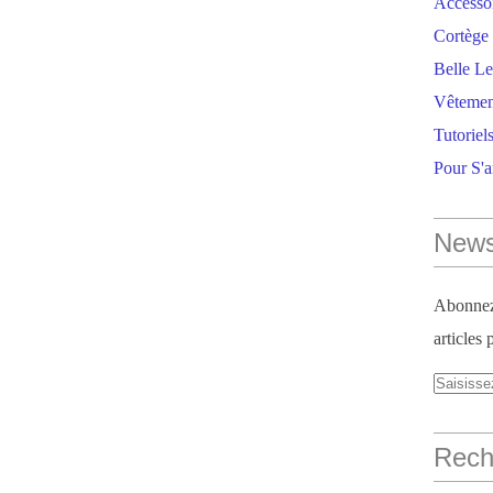
Accesso
Cortège 
Belle Le
Vêtemen
Tutoriel
Pour S'
News
Abonnez-
articles 
Reche