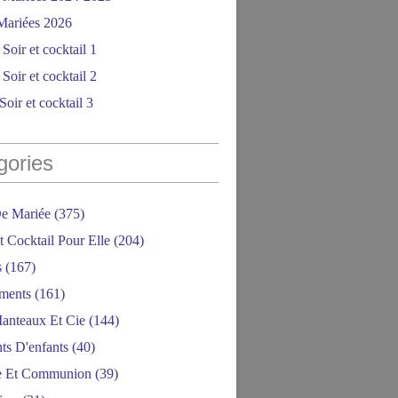
ariées 2026
Soir et cocktail 1
Soir et cocktail 2
oir et cocktail 3
gories
e Mariée
(375)
t Cocktail Pour Elle
(204)
s
(167)
ments
(161)
anteaux Et Cie
(144)
ts D'enfants
(40)
e Et Communion
(39)