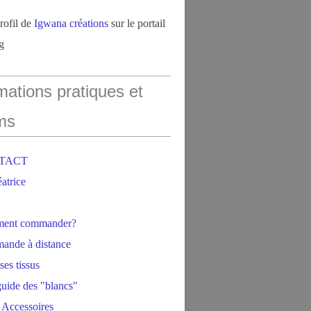
profil de
Igwana créations
sur le portail
g
mations pratiques et
ms
NTACT
éatrice
ment commander?
ande à distance
ses tissus
 guide des "blancs"
 Accessoires