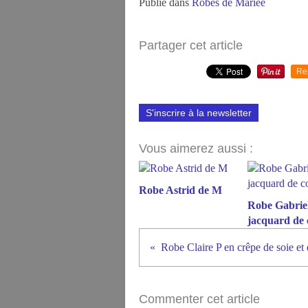
Publié dans
Robes de Mariée
Partager cet article
Re
S'inscrire à la newsletter
Vous aimerez aussi :
Robe Astrid de M
Robe Gabriel
jacquard de 
Robe Claire P en crêpe de soie et 
Commenter cet article