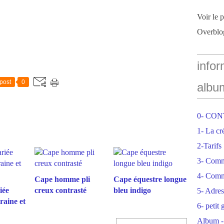
Voir le 
Overblo
infor
post
0
albu
0- CO
1- La cr
2-Tarifs
3- Com
4- Comm
Cape homme pli
Cape équestre longue
iée
creux contrasté
bleu indigo
5- Adres
raine et
6- petit
Album -