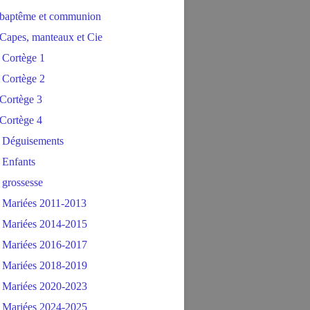
baptême et communion
Capes, manteaux et Cie
 Cortège 1
 Cortège 2
Cortège 3
Cortège 4
 Déguisements
 Enfants
 grossesse
 Mariées 2011-2013
 Mariées 2014-2015
 Mariées 2016-2017
 Mariées 2018-2019
 Mariées 2020-2023
 Mariées 2024-2025