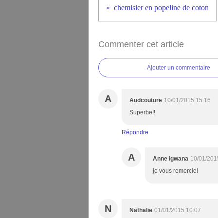
chemisier en popeline de coton
Commenter cet article
Ajouter un commentaire
A
Audcouture
10/01/2015 15:16
Superbe!!
Répondre
A
Anne Igwana
10/01/201
je vous remercie!
N
Nathalie
01/01/2015 10:07