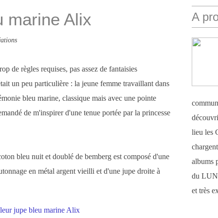
u marine Alix
A pr
ations
rop de règles requises, pas assez de fantaisies
tait un peu particulière : la jeune femme travaillant dans
rémonie bleu marine, classique mais avec une pointe
communi
 demandé de m'inspirer d'une tenue portée par la princesse
découvri
lieu le
chargent 
coton bleu nuit et doublé de bemberg est composé d'une
albums 
utonnage en métal argent vieilli et d'une jupe droite à
du LUN
et très 