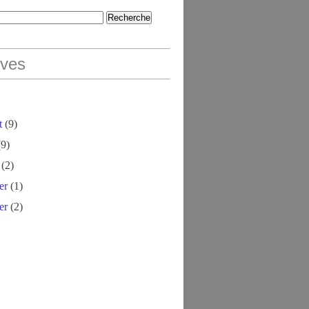
ives
t
(9)
9)
(2)
er
(1)
er
(2)