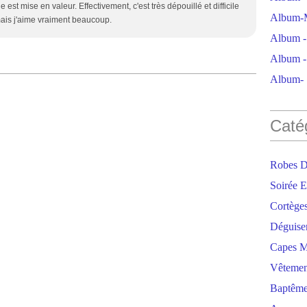
fine est mise en valeur. Effectivement, c'est très dépouillé et difficile
Album-M
mais j'aime vraiment beaucoup.
Album - 
Album - 
Album- S
Caté
Robes D
Soirée E
Cortège
Déguise
Capes M
Vêtemen
Baptêm