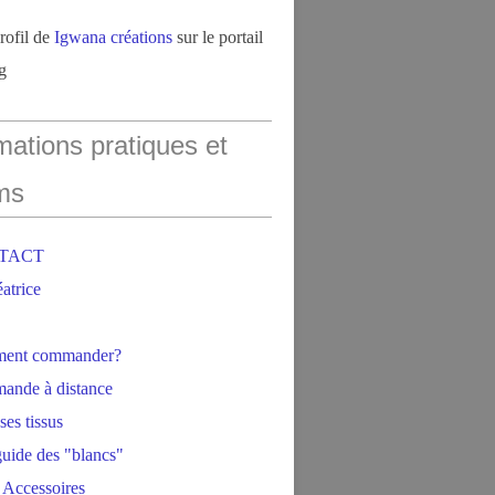
profil de
Igwana créations
sur le portail
g
mations pratiques et
ms
NTACT
éatrice
ment commander?
ande à distance
ses tissus
 guide des "blancs"
 Accessoires