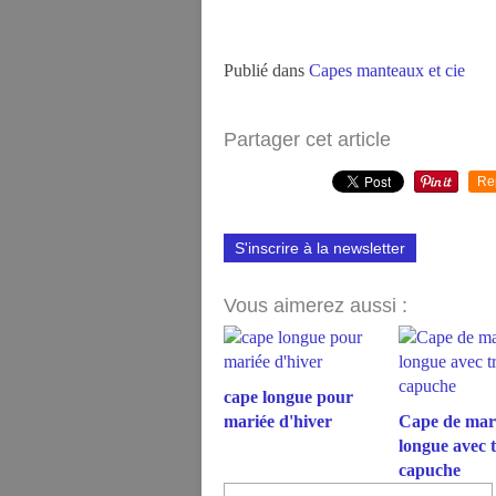
Publié dans
Capes manteaux et cie
Partager cet article
Re
S'inscrire à la newsletter
Vous aimerez aussi :
cape longue pour
mariée d'hiver
Cape de mar
longue avec t
capuche