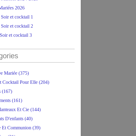
ariées 2026
Soir et cocktail 1
Soir et cocktail 2
oir et cocktail 3
gories
e Mariée
(375)
t Cocktail Pour Elle
(204)
s
(167)
ments
(161)
anteaux Et Cie
(144)
ts D'enfants
(40)
e Et Communion
(39)