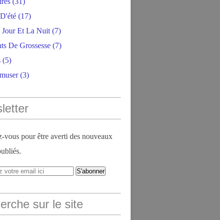
ires
(31)
D'été
(17)
 Jour Et La Nuit
(7)
ts De Grossesse
(7)
s
(5)
amuser
(3)
letter
vous pour être averti des nouveaux
publiés.
rche sur le site