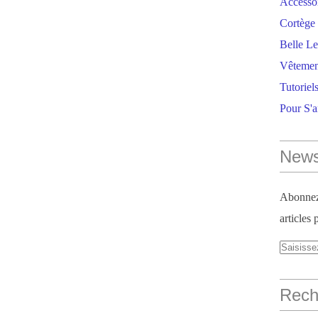
Accesso
Cortège 
Belle Le
Vêtemen
Tutoriel
Pour S'
News
Abonnez-
articles 
Reche