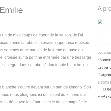
Emilie
A pr
s
t un de mes coups de coeur de la saison. Je l'ai
ucoup aimé la robe d'inspiration japonaise réalisée
us sommes donc parties de la forme de base du
communi
, croisée sur la poitrine et fermée par une très large
découvri
que j'intègre dans sa robe , à dominante blanche, un
lieu le
chargent 
albums 
ie blanche s'ouvre devant sur un pan de kimono. Son
du LUN
 nous nous éloignons ici de l'esprit du kimono qui
et très 
te - découvre les épaules et le dos et magnifie le