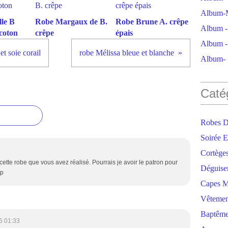
Album-M
le B
Robe Margaux de B.
Robe Brune A. crêpe
Album - 
coton
crêpe
épais
Album - 
t soie corail
robe Mélissa bleue et blanche
Album- S
Caté
Robes D
Soirée E
Cortège
cette robe que vous avez réalisé. Pourrais je avoir le patron pour
Déguise
tp
Capes M
Vêtemen
Baptêm
6 01:33