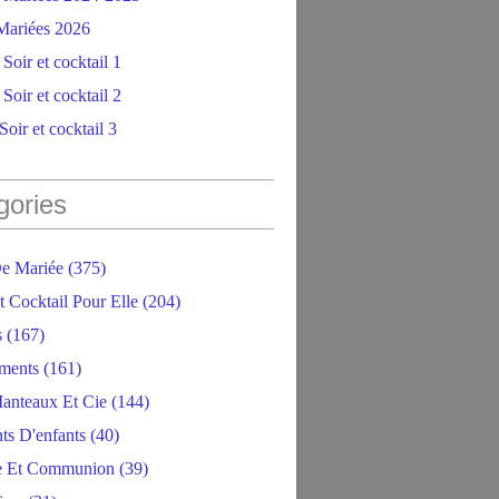
ariées 2026
Soir et cocktail 1
Soir et cocktail 2
oir et cocktail 3
gories
e Mariée
(375)
t Cocktail Pour Elle
(204)
s
(167)
ments
(161)
anteaux Et Cie
(144)
ts D'enfants
(40)
e Et Communion
(39)