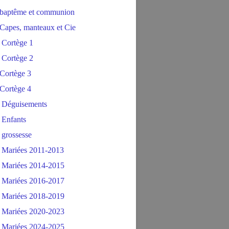
baptême et communion
Capes, manteaux et Cie
 Cortège 1
 Cortège 2
Cortège 3
Cortège 4
 Déguisements
 Enfants
 grossesse
 Mariées 2011-2013
 Mariées 2014-2015
 Mariées 2016-2017
 Mariées 2018-2019
 Mariées 2020-2023
 Mariées 2024-2025