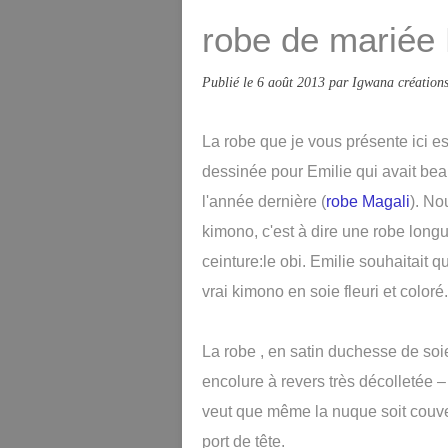
robe de mariée 
Publié le
6 août 2013
par Igwana création
La robe que je vous présente ici es
dessinée pour Emilie qui avait bea
l'année dernière (
robe Magali
). No
kimono, c'est à dire une robe longue
ceinture:le obi. Emilie souhaitait 
vrai kimono en soie fleuri et coloré.
La robe , en satin duchesse de so
encolure à revers très décolletée –
veut que même la nuque soit couver
port de tête.