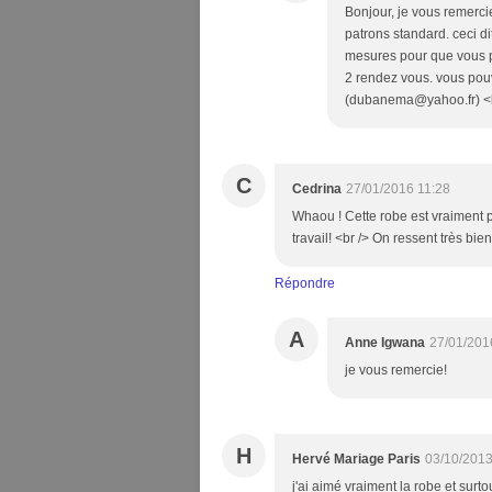
Bonjour, je vous remerci
patrons standard. ceci di
mesures pour que vous p
2 rendez vous. vous pouv
(dubanema@yahoo.fr) <b
C
Cedrina
27/01/2016 11:28
Whaou ! Cette robe est vraiment 
travail! <br /> On ressent très b
Répondre
A
Anne Igwana
27/01/201
je vous remercie!
H
Hervé Mariage Paris
03/10/2013
j'ai aimé vraiment la robe et surtou