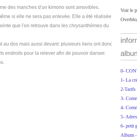
orme des manches d'un kimono sont amovibles.
Voir le 
ême si elle ne sera pas enlevée. Elle a été réalisée
Overblo
teinte que l'on retrouve dans les chrysanthèmes du
infor
nt au dos mais aussi devant: plusieurs liens ont donc
albu
nts endroits pour la relever afin de pouvoir danser.
s.
0- CO
1- La cr
2-Tarifs
3- Com
4- Comm
5- Adres
6- petit
Album -