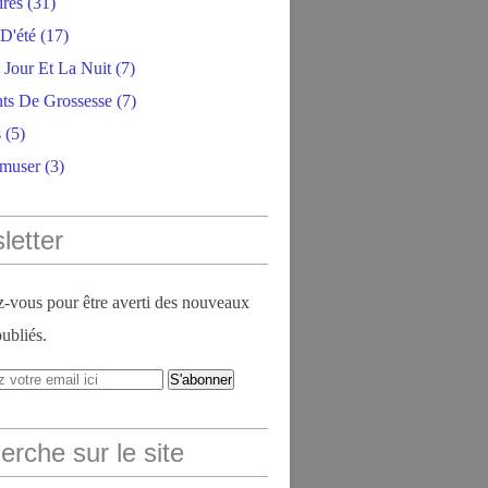
ires
(31)
D'été
(17)
 Jour Et La Nuit
(7)
ts De Grossesse
(7)
s
(5)
amuser
(3)
letter
vous pour être averti des nouveaux
publiés.
rche sur le site