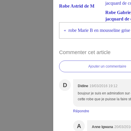
Robe Astrid de M
Robe Gabriel
jacquard de 
robe Marie B en mousseline grise e
Commenter cet article
Ajouter un commentaire
D
Didine
19/03/2016 19:12
boujour je suis en admiration sur 
cette robe que je puisse la faire s
Répondre
A
Anne Igwana
20/03/201