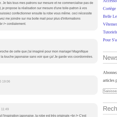
Accesso
e. Je fais tous mes patrons sur mesure et ne commercialise pas de
t, je propose la réalisation sur mesure d'une toile-patron à vos
Cortège 
uissiez confectionner ensuite la robe vous même. ceci nécessite
Belle Le
ez me joindre sur ma boite mail pour plus d'informations
r /> cordialement.
Vêtemen
Tutoriel
Pour S'
proche de celle que j'ai imaginé pour mon mariage! Magnifique
News
ien la touche japonaise sans voir que ça! Je garde vos coordonnées.
Abonnez-
articles 
6 19:06
Reche
 11:49
t l'inspiration japonaise, la robe est très originale.<br /> C'est