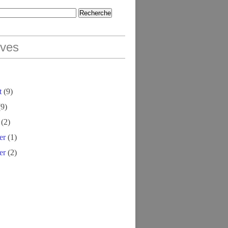
ives
t
(9)
9)
(2)
er
(1)
er
(2)