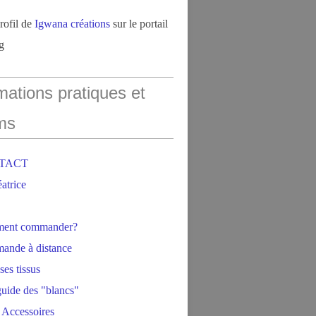
profil de
Igwana créations
sur le portail
g
mations pratiques et
ms
NTACT
éatrice
ment commander?
ande à distance
ses tissus
 guide des "blancs"
 Accessoires