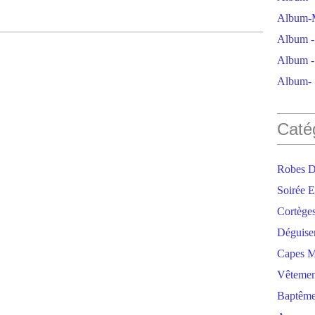
Album-M
Album - 
Album - 
Album- S
Caté
Robes D
Soirée E
Cortège
Déguise
Capes M
Vêtemen
Baptêm