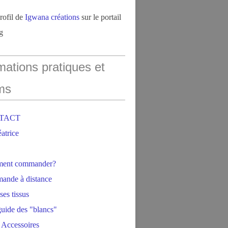
profil de
Igwana créations
sur le portail
g
mations pratiques et
ms
NTACT
éatrice
ment commander?
ande à distance
ses tissus
 guide des "blancs"
 Accessoires