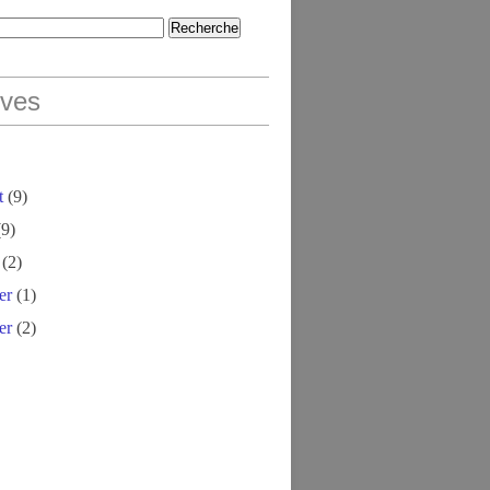
ives
t
(9)
9)
(2)
er
(1)
er
(2)