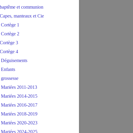
baptême et communion
Capes, manteaux et Cie
 Cortège 1
 Cortège 2
Cortège 3
Cortège 4
 Déguisements
 Enfants
 grossesse
 Mariées 2011-2013
 Mariées 2014-2015
 Mariées 2016-2017
 Mariées 2018-2019
 Mariées 2020-2023
 Mariées 2024-2025