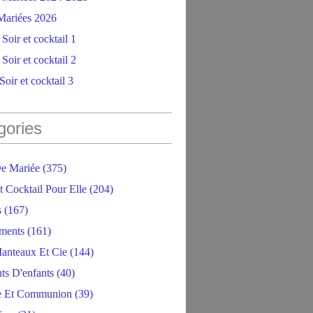
ariées 2026
Soir et cocktail 1
Soir et cocktail 2
oir et cocktail 3
gories
e Mariée
(375)
t Cocktail Pour Elle
(204)
s
(167)
ments
(161)
anteaux Et Cie
(144)
ts D'enfants
(40)
e Et Communion
(39)