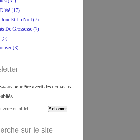
ires
(31)
D'été
(17)
 Jour Et La Nuit
(7)
ts De Grossesse
(7)
s
(5)
amuser
(3)
letter
vous pour être averti des nouveaux
publiés.
rche sur le site