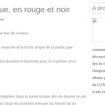
ue, en rouge et noir
A pr
ons
 le duo de couleur
re soyeuse et la forme ample de la partie jupe
communi
découvri
ent doublée et baleinée pour un maintien et un
lieu le
chargent 
albums 
du LUN
et très 
tégrées dans la partie bustier afin de donner un joli
insi (pour les poitrines menues du moins) de se