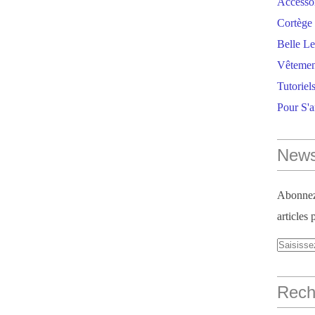
Accesso
Cortège 
Belle Le
Vêtemen
Tutoriel
Pour S'
News
Abonnez-
articles 
Reche