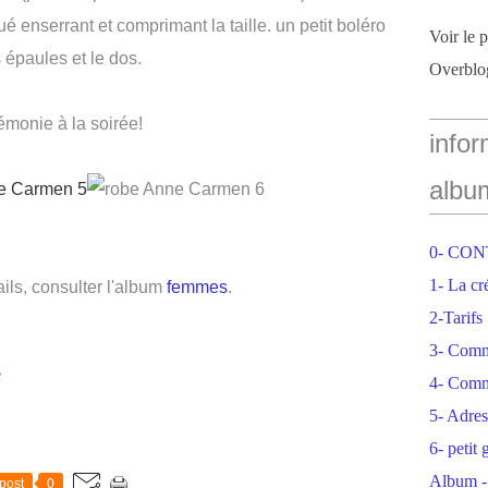
 enserrant et comprimant la taille. un petit boléro
Voir le 
s épaules et le dos.
Overblo
émonie à la soirée!
infor
albu
0- CO
1- La cr
ails, consulter l'album
femmes
.
2-Tarifs
3- Com
e
4- Comm
5- Adres
6- petit
Album -
post
0