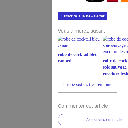
S'inscrire à la newsletter
Vous aimerez aussi :
robe de cocktail bleu
canard
robe de cockt
soie sauvage
encolure fes
robe sixtie's très féminine
Commenter cet article
Ajouter un commentaire