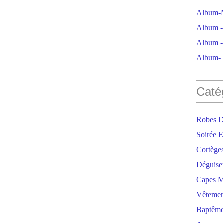
Album-M
Album - 
Album - 
Album- S
Caté
Robes D
Soirée E
Cortège
Déguise
Capes M
Vêtemen
Baptêm