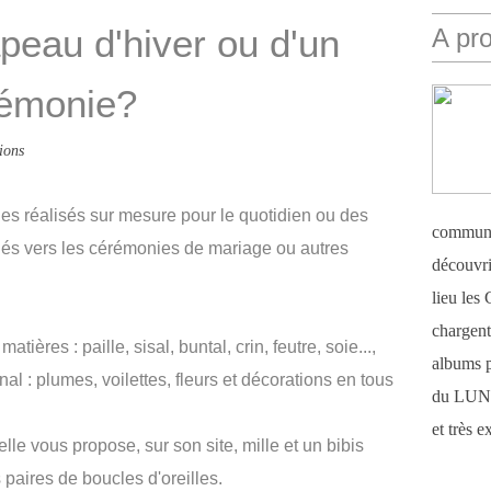
peau d'hiver ou d'un
A pr
rémonie?
ions
s réalisés sur mesure pour le quotidien ou des
communi
és vers les cérémonies de mariage ou autres
découvri
lieu le
chargent 
tières : paille, sisal, buntal, crin, feutre, soie...,
albums 
al : plumes, voilettes, fleurs et décorations en tous
du LUN
et très 
lle vous propose, sur son site, mille et un bibis
 paires de boucles d'oreilles.