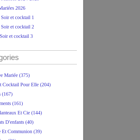
ariées 2026
Soir et cocktail 1
Soir et cocktail 2
oir et cocktail 3
gories
e Mariée
(375)
t Cocktail Pour Elle
(204)
s
(167)
ments
(161)
anteaux Et Cie
(144)
ts D'enfants
(40)
e Et Communion
(39)