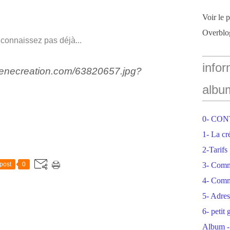
Voir le 
Overblo
 connaissez pas déjà...
infor
albu
0- CO
1- La cr
2-Tarifs
post
0
3- Com
4- Comm
5- Adres
6- petit
Album -