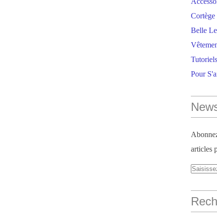
Accesso
Cortège 
Belle Le
Vêtemen
Tutoriel
Pour S'
News
Abonnez-
articles 
Reche