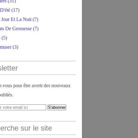
ires
(31)
D'été
(17)
 Jour Et La Nuit
(7)
ts De Grossesse
(7)
s
(5)
amuser
(3)
letter
vous pour être averti des nouveaux
publiés.
rche sur le site