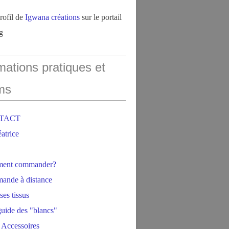
profil de
Igwana créations
sur le portail
g
mations pratiques et
ms
NTACT
éatrice
ment commander?
ande à distance
ses tissus
 guide des "blancs"
 Accessoires