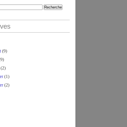
ives
t
(9)
9)
(2)
er
(1)
er
(2)