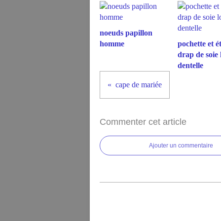
noeuds papillon
homme
pochette et é
drap de soie 
dentelle
cape de mariée
Commenter cet article
Ajouter un commentaire