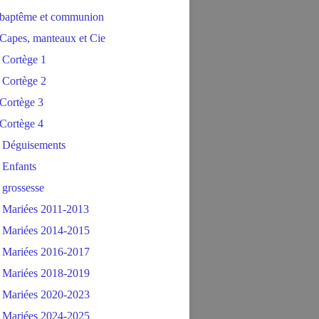
baptême et communion
Capes, manteaux et Cie
 Cortège 1
 Cortège 2
Cortège 3
Cortège 4
 Déguisements
 Enfants
 grossesse
 Mariées 2011-2013
 Mariées 2014-2015
 Mariées 2016-2017
 Mariées 2018-2019
 Mariées 2020-2023
 Mariées 2024-2025