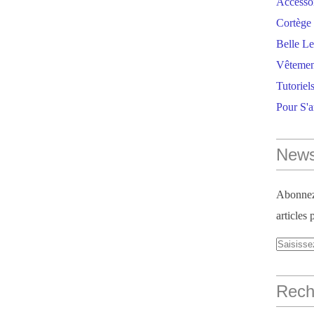
Accesso
Cortège 
Belle Le
Vêtemen
Tutoriel
Pour S'
News
Abonnez-
articles 
Reche