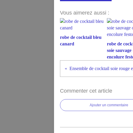
Vous aimerez aussi :
robe de cocktail bleu
canard
robe de cockt
soie sauvage
encolure fes
Ensemble de cocktail soie rouge e
Commenter cet article
Ajouter un commentaire