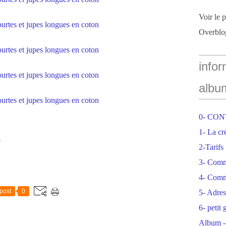
Voir le 
Overblo
infor
albu
0- CO
1- La cr
e
2-Tarifs
3- Com
4- Comm
post
0
5- Adres
6- petit
Album -