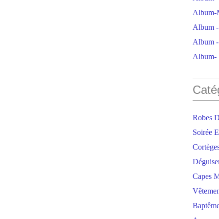
Album-M
Album - 
Album - 
Album- S
Caté
Robes D
Soirée E
Cortège
Déguise
Capes M
Vêtemen
Baptêm