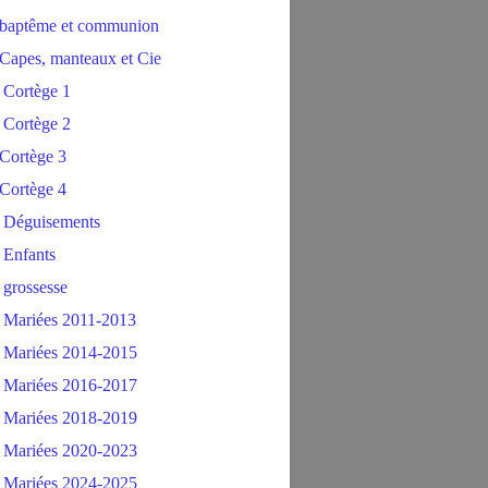
baptême et communion
Capes, manteaux et Cie
 Cortège 1
 Cortège 2
Cortège 3
Cortège 4
 Déguisements
 Enfants
 grossesse
 Mariées 2011-2013
 Mariées 2014-2015
 Mariées 2016-2017
 Mariées 2018-2019
 Mariées 2020-2023
 Mariées 2024-2025