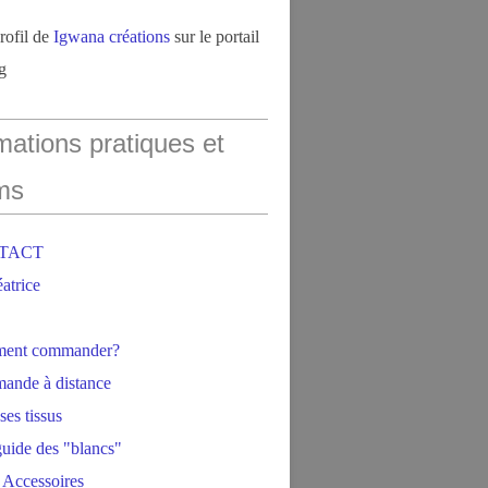
profil de
Igwana créations
sur le portail
g
mations pratiques et
ms
NTACT
éatrice
ment commander?
ande à distance
ses tissus
 guide des "blancs"
 Accessoires