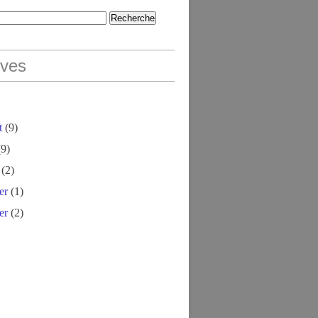
ives
t
(9)
9)
(2)
er
(1)
er
(2)