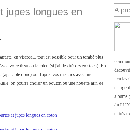
t jupes longues en
A pr
s
ptiste, en viscose....tout est possible pour un tombé plus
communi
ec votre tissu ou le mien (si j'ai des trésors en stock). En
découvri
le (ajustable donc) ou d'après vos mesures avec une
lieu le
feuille, on pourra choisir un bouton ou une nouette afin de
chargent 
albums 
du LUN
et très 