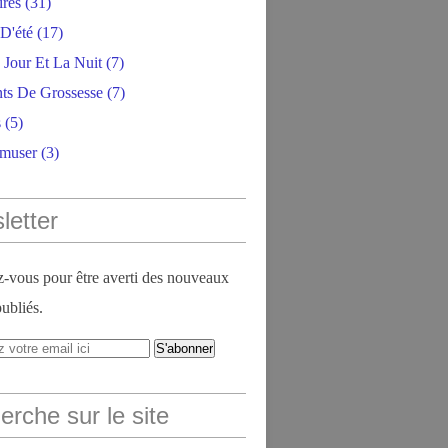
ires
(31)
D'été
(17)
 Jour Et La Nuit
(7)
ts De Grossesse
(7)
s
(5)
amuser
(3)
letter
vous pour être averti des nouveaux
publiés.
rche sur le site