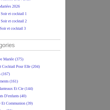
ariées 2026
Soir et cocktail 1
Soir et cocktail 2
oir et cocktail 3
gories
e Mariée
(375)
t Cocktail Pour Elle
(204)
s
(167)
ments
(161)
anteaux Et Cie
(144)
ts D'enfants
(40)
e Et Communion
(39)