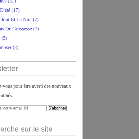
ires
(31)
D'été
(17)
 Jour Et La Nuit
(7)
ts De Grossesse
(7)
s
(5)
amuser
(3)
letter
vous pour être averti des nouveaux
publiés.
rche sur le site