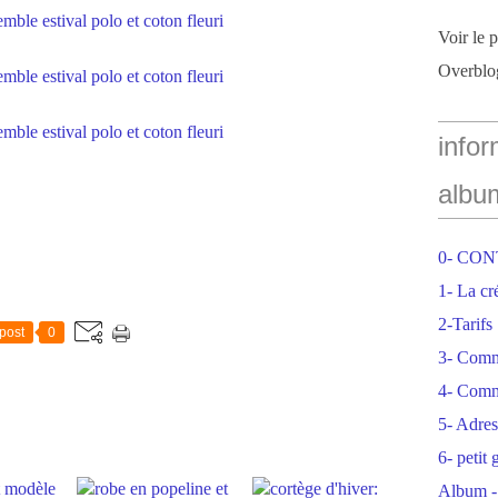
Voir le 
Overblo
infor
albu
0- CO
1- La cr
2-Tarifs
post
0
3- Com
4- Comm
5- Adres
6- petit
Album -