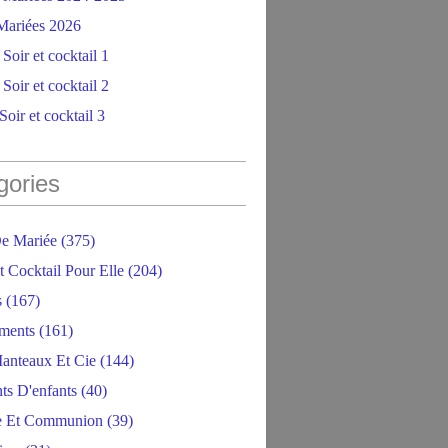
ariées 2026
Soir et cocktail 1
Soir et cocktail 2
oir et cocktail 3
gories
e Mariée
(375)
t Cocktail Pour Elle
(204)
s
(167)
ments
(161)
anteaux Et Cie
(144)
ts D'enfants
(40)
e Et Communion
(39)