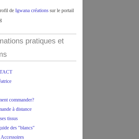
profil de
Igwana créations
sur le portail
g
mations pratiques et
ms
NTACT
éatrice
ment commander?
ande à distance
ses tissus
 guide des "blancs"
 Accessoires