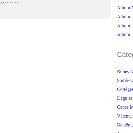
/2020 22:20
Album-M
Album - 
Album - 
Album- S
Caté
Robes D
Soirée E
Cortège
Déguise
Capes M
Vêtemen
Baptêm