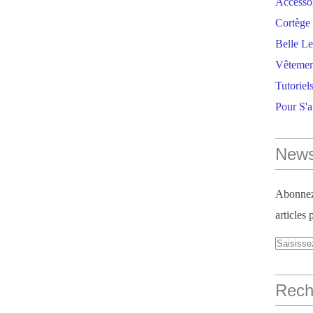
Accesso
Cortège 
Belle Le
Vêtemen
Tutoriel
Pour S'
News
Abonnez-
articles 
Reche