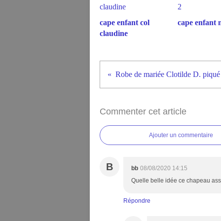
cape enfant col
cape enfant 
claudine
Robe de mariée Clotilde D. piqué
Commenter cet article
Ajouter un commentaire
B
bb
08/08/2020 14:15
Quelle belle idée ce chapeau asso
Répondre