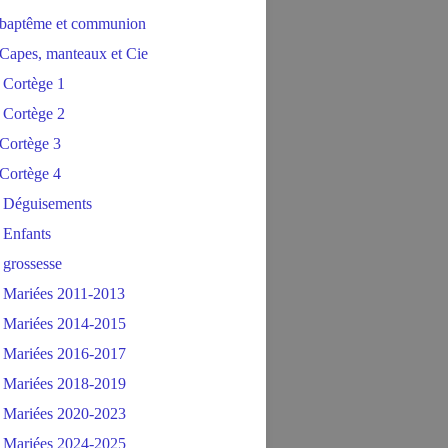
baptême et communion
Capes, manteaux et Cie
 Cortège 1
 Cortège 2
Cortège 3
Cortège 4
 Déguisements
 Enfants
 grossesse
 Mariées 2011-2013
 Mariées 2014-2015
 Mariées 2016-2017
 Mariées 2018-2019
 Mariées 2020-2023
 Mariées 2024-2025