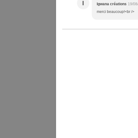
I
Igwana créations
19/08
merci beaucoup!<br />