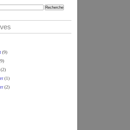
ives
t
(9)
9)
(2)
er
(1)
er
(2)