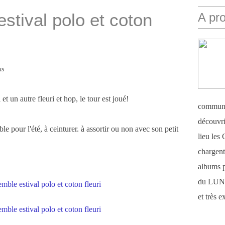
stival polo et coton
A pr
ns
t un autre fleuri et hop, le tour est joué!
communi
découvri
le pour l'été, à ceinturer. à assortir ou non avec son petit
lieu le
chargent 
albums 
du LUN
et très 