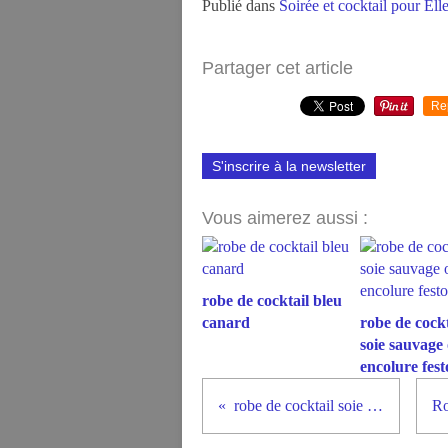
Publié dans
Soirée et cocktail pour Ell
Partager cet article
Re
S'inscrire à la newsletter
Vous aimerez aussi :
robe de cocktail bleu
canard
robe de cockt
soie sauvage
encolure fes
robe de cocktail soie sauvage anis