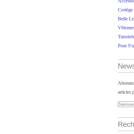
Accesso
Cortège 
Belle Le
Vêtemen
Tutoriel
Pour S'
News
Abonnez-
articles 
Reche