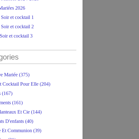
ariées 2026
Soir et cocktail 1
Soir et cocktail 2
oir et cocktail 3
gories
e Mariée
(375)
t Cocktail Pour Elle
(204)
s
(167)
ments
(161)
anteaux Et Cie
(144)
ts D'enfants
(40)
e Et Communion
(39)