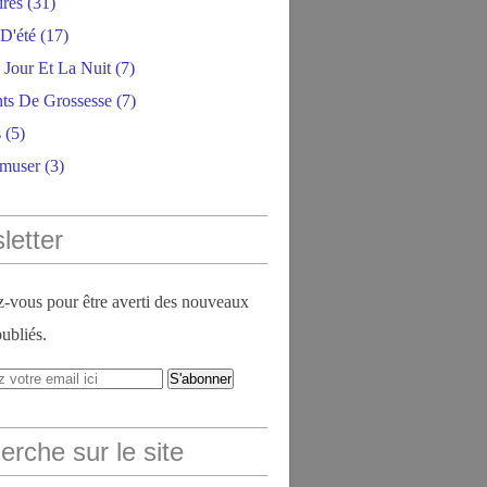
ires
(31)
D'été
(17)
 Jour Et La Nuit
(7)
ts De Grossesse
(7)
s
(5)
amuser
(3)
letter
vous pour être averti des nouveaux
publiés.
rche sur le site