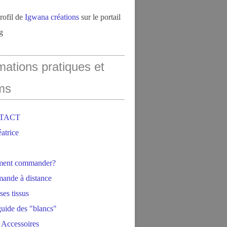
profil de
Igwana créations
sur le portail
g
mations pratiques et
ms
NTACT
éatrice
ment commander?
ande à distance
ses tissus
 guide des "blancs"
 Accessoires