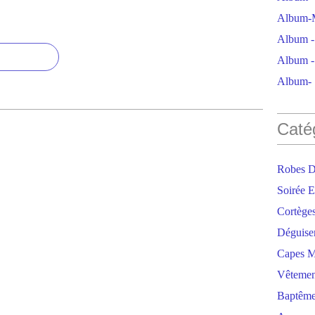
Album-M
Album - 
Album - 
Album- S
Caté
Robes D
Soirée E
Cortège
Déguise
Capes M
Vêtemen
Baptêm