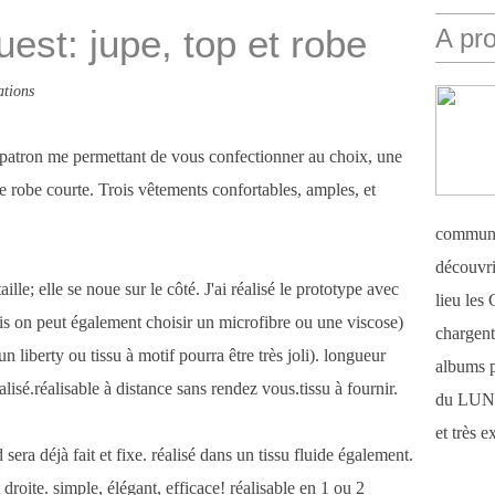
est: jupe, top et robe
A pr
ations
'un patron me permettant de vous confectionner au choix, une
 robe courte. Trois vêtements confortables, amples, et
communi
découvri
taille; elle se noue sur le côté. J'ai réalisé le prototype avec
lieu le
mais on peut également choisir un microfibre ou une viscose)
chargent 
n liberty ou tissu à motif pourra être très joli). longueur
albums 
lisé.réalisable à distance sans rendez vous.tissu à fournir.
du LUN
et très 
 sera déjà fait et fixe. réalisé dans un tissu fluide également.
t droite. simple, élégant, efficace! réalisable en 1 ou 2