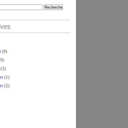
ives
t
(9)
9)
(2)
er
(1)
er
(2)