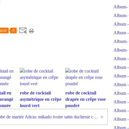
e
Album- 
Album- 
Album -
post
0
Album -
Album- 
Album- 
Album -
Album -
Album -
Album -
ail en
robe de cocktail
robe de cocktail
Album -
 orangé
asymétrique en crêpe
drapée en crêpe rose
Album -
tonnée
lourd vert
poudré
Album -
Robe de mariée Alicia: mikado ivoire satin duchesse corail et dentelle de Calais
Album -
Album -