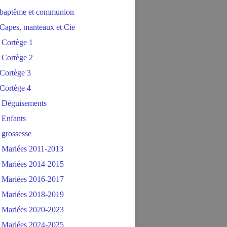
baptême et communion
Capes, manteaux et Cie
 Cortège 1
 Cortège 2
Cortège 3
Cortège 4
 Déguisements
 Enfants
 grossesse
 Mariées 2011-2013
 Mariées 2014-2015
 Mariées 2016-2017
 Mariées 2018-2019
 Mariées 2020-2023
 Mariées 2024-2025