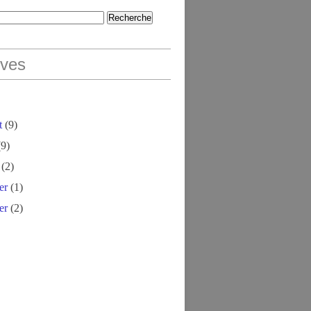
ives
t
(9)
9)
(2)
er
(1)
er
(2)