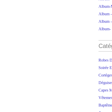
Album-M
Album - 
Album - 
Album- S
Caté
Robes D
Soirée E
Cortège
Déguise
Capes M
Vêtemen
Baptêm