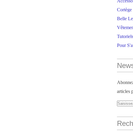
Accesso
Cortège 
Belle Le
Vêtemen
Tutoriel
Pour S'
News
Abonnez-
articles 
Reche