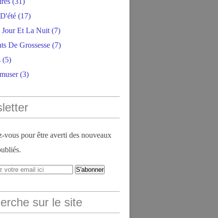
ires
(31)
D'été
(17)
 Jour Et La Nuit
(7)
ts De Grossesse
(7)
s
(5)
amuser
(3)
letter
vous pour être averti des nouveaux
publiés.
rche sur le site