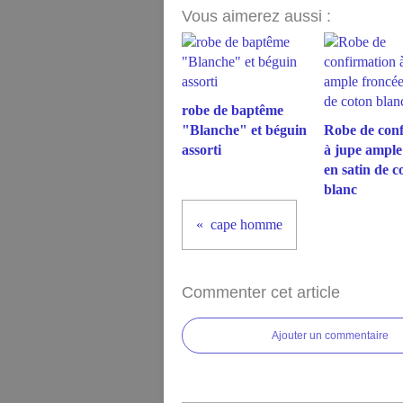
Vous aimerez aussi :
robe de baptême
"Blanche" et béguin
Robe de conf
assorti
à jupe ample
en satin de c
blanc
cape homme
Commenter cet article
Ajouter un commentaire