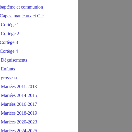
baptême et communion
Capes, manteaux et Cie
 Cortège 1
 Cortège 2
Cortège 3
Cortège 4
 Déguisements
 Enfants
 grossesse
 Mariées 2011-2013
 Mariées 2014-2015
 Mariées 2016-2017
 Mariées 2018-2019
 Mariées 2020-2023
 Mariées 2024-2025