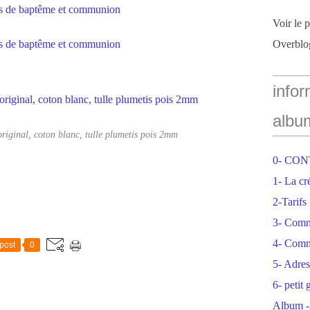
Voir le 
Overblo
infor
albu
iginal, coton blanc, tulle plumetis pois 2mm
0- CO
1- La cr
2-Tarifs
3- Com
4- Comm
post
0
5- Adres
6- petit
Album -