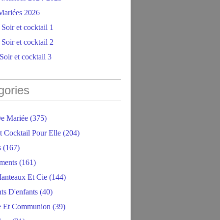
ariées 2026
Soir et cocktail 1
Soir et cocktail 2
oir et cocktail 3
gories
e Mariée
(375)
t Cocktail Pour Elle
(204)
s
(167)
ments
(161)
anteaux Et Cie
(144)
ts D'enfants
(40)
e Et Communion
(39)