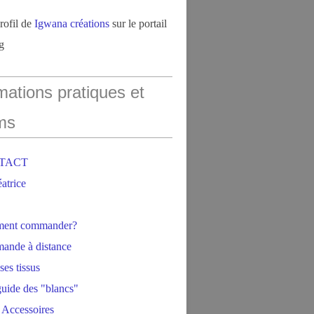
profil de
Igwana créations
sur le portail
g
mations pratiques et
ms
NTACT
éatrice
ment commander?
ande à distance
ses tissus
 guide des "blancs"
 Accessoires