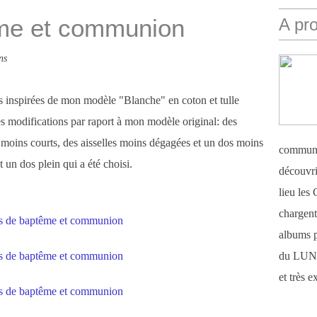
me et communion
A pr
ns
es inspirées de mon modèle "Blanche" en coton et tulle
tes modifications par raport à mon modèle original: des
moins courts, des aisselles moins dégagées et un dos moins
communi
st un dos plein qui a été choisi.
découvri
lieu le
chargent 
albums 
du LUN
et très 