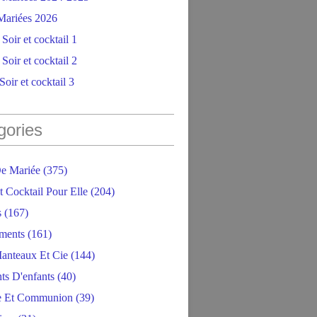
ariées 2026
Soir et cocktail 1
Soir et cocktail 2
oir et cocktail 3
gories
e Mariée
(375)
t Cocktail Pour Elle
(204)
s
(167)
ments
(161)
anteaux Et Cie
(144)
ts D'enfants
(40)
e Et Communion
(39)