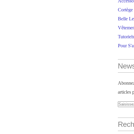
Accesso
Cortège 
Belle Le
Vêtemen
Tutoriel
Pour S'
News
Abonnez-
articles 
Reche