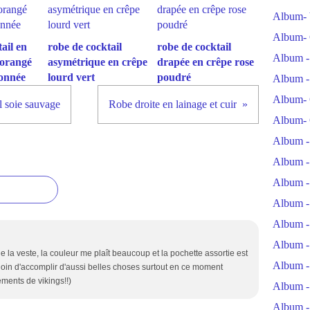
Album- 
Album- 
ail en
robe de cocktail
robe de cocktail
Album -
 orangé
asymétrique en crêpe
drapée en crêpe rose
tonnée
lourd vert
poudré
Album -
Album- 
l soie sauvage
Robe droite en lainage et cuir
Album- 
Album -
Album -
Album -
Album -
Album -
Album -
de la veste, la couleur me plaît beaucoup et la pochette assortie est
Album -
s loin d'accomplir d'aussi belles choses surtout en ce moment
ments de vikings!!)
Album -
Album -