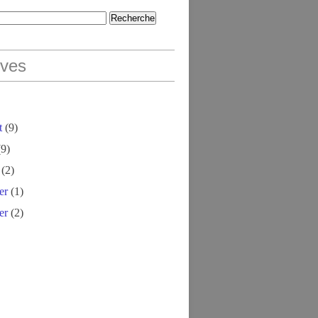
ives
t
(9)
9)
(2)
er
(1)
er
(2)