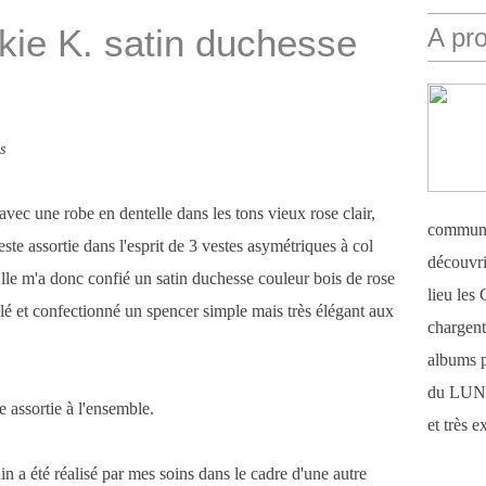
kie K. satin duchesse
A pr
s
ec une robe en dentelle dans les tons vieux rose clair,
communi
veste assortie dans l'esprit de 3 vestes asymétriques à col
découvri
 Elle m'a donc confié un satin duchesse couleur bois de rose
lieu le
aillé et confectionné un spencer simple mais très élégant aux
chargent 
albums 
du LUN
e assortie à l'ensemble.
et très 
n a été réalisé par mes soins dans le cadre d'une autre