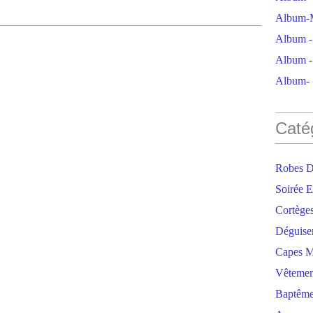
Album-M
Album - 
Album - 
Album- S
Caté
Robes D
Soirée E
Cortège
Déguise
Capes M
Vêtemen
Baptêm