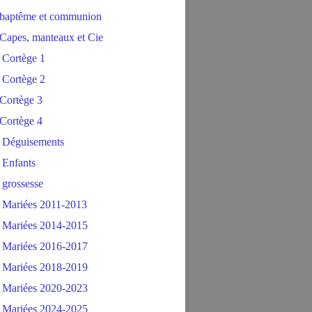
baptême et communion
Capes, manteaux et Cie
 Cortège 1
 Cortège 2
Cortège 3
Cortège 4
 Déguisements
 Enfants
 grossesse
 Mariées 2011-2013
 Mariées 2014-2015
 Mariées 2016-2017
 Mariées 2018-2019
 Mariées 2020-2023
 Mariées 2024-2025