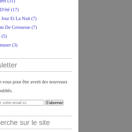
ires
(31)
D'été
(17)
 Jour Et La Nuit
(7)
ts De Grossesse
(7)
s
(5)
amuser
(3)
letter
vous pour être averti des nouveaux
publiés.
rche sur le site