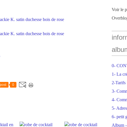
Voir le 
Overblo
infor
albu
e
0- CO
1- La cr
2-Tarifs
post
0
3- Com
4- Comm
5- Adres
6- petit
Album -