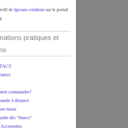
profil de
Igwana créations
sur le portail
g
mations pratiques et
ms
NTACT
éatrice
ment commander?
ande à distance
ses tissus
 guide des "blancs"
 Accessoires