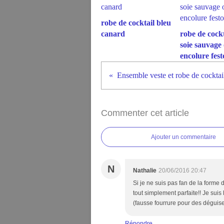
robe de cocktail bleu
canard
robe de cockt
soie sauvage
encolure fes
Ensemble veste et robe de cocktai
Commenter cet article
Ajouter un commentaire
N
Nathalie
20/06/2016 20:47
Si je ne suis pas fan de la forme 
tout simplement parfaite!! Je sui
(fausse fourrure pour des déguise
Répondre